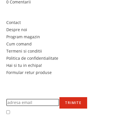
0 Comentarii
Link-uri utile
Contact
Despre noi
Program magazin
Cum comand
Termeni si conditii
Politica de confidentialitate
Hai si tu in echipa!
Formular retur produse
Newsletter
Află primul de promoțiile noastre
TRIMITE
Accept Termenii și condițiile
Ne mai găsești pe