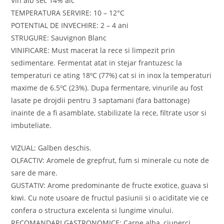
Vin alb sec 14% alc
TEMPERATURA SERVIRE: 10 – 12°C
POTENTIAL DE INVECHIRE: 2 – 4 ani
STRUGURE: Sauvignon Blanc
VINIFICARE: Must macerat la rece si limpezit prin
sedimentare. Fermentat atat in stejar frantuzesc la
temperaturi ce ating 18ºC (77%) cat si in inox la temperaturi
maxime de 6.5ºC (23%). Dupa fermentare, vinurile au fost
lasate pe drojdii pentru 3 saptamani (fara battonage)
inainte de a fi asamblate, stabilizate la rece, filtrate usor si
imbuteliate.
VIZUAL: Galben deschis.
OLFACTIV: Aromele de grepfrut, fum si minerale cu note de
sare de mare.
GUSTATIV: Arome predominante de fructe exotice, guava si
kiwi. Cu note usoare de fructul pasiunii si o aciditate vie ce
confera o structura excelenta si lungime vinului.
RECOMANDARI GASTRONOMICE: Carne alba, ciuperci,