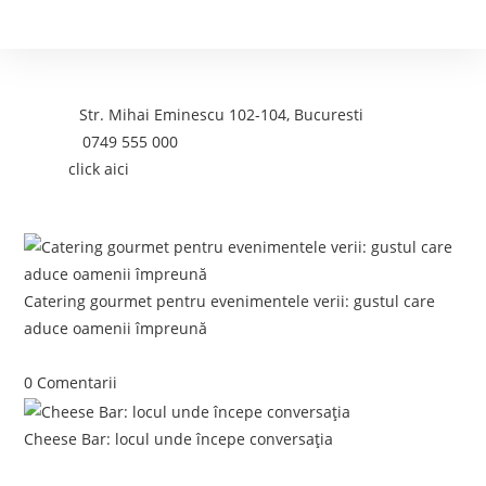
Contact
Adresa:
Str. Mihai Eminescu 102-104, Bucuresti
Telefon:
0749 555 000
Email:
click aici
Postari recente:
Catering gourmet pentru evenimentele verii: gustul care
aduce oamenii împreună
iunie 5, 2026
/
0 Comentarii
Cheese Bar: locul unde începe conversația
iunie 4, 2026
/