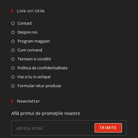
Link-Uri Utile
Opens
Contact
in
Opens
Despre noi
a
in
Opens
Program magazin
new
a
in
Opens
Cum comand
tab
new
a
in
Opens
Termeni si conditii
tab
new
a
in
Opens
Politica de confidentialitate
tab
new
a
in
Opens
Hai si tu in echipa!
tab
new
a
in
Opens
Formular retur produse
tab
new
a
in
tab
new
a
Newsletter
tab
new
Află primul de promoțiile noastre
tab
TRIMITE