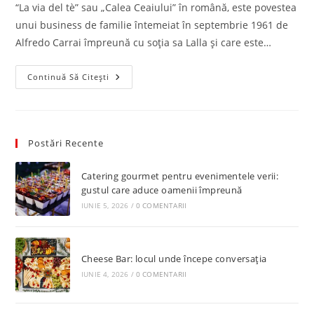
“La via del tè” sau „Calea Ceaiului” în română, este povestea
unui business de familie întemeiat în septembrie 1961 de
Alfredo Carrai împreună cu soția sa Lalla și care este…
La
Continuă Să Citești
Via
Del
Tè
Postări Recente
Catering gourmet pentru evenimentele verii:
gustul care aduce oamenii împreună
IUNIE 5, 2026
/
0 COMENTARII
Cheese Bar: locul unde începe conversația
IUNIE 4, 2026
/
0 COMENTARII