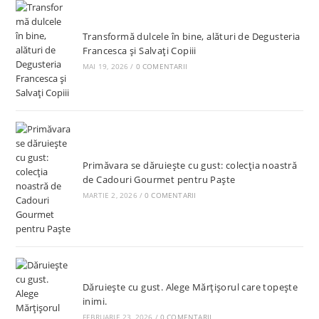
Transformă dulcele în bine, alături de Degusteria
Francesca și Salvați Copiii
MAI 19, 2026
/
0 COMENTARII
Primăvara se dăruiește cu gust: colecția noastră
de Cadouri Gourmet pentru Paște
MARTIE 2, 2026
/
0 COMENTARII
Dăruiește cu gust. Alege Mărțișorul care topește
inimi.
FEBRUARIE 23, 2026
/
0 COMENTARII