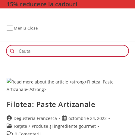
15% reducere la cadouri
Skip
to
content
Meniu
Close
Filotea: Paste Artizanale
Post
Post
Degusteria Francesca
octombrie 24, 2022
author:
published:
Post
Rețete
/
Produse și ingrediente gourmet
category:
Post
0 Comentarii