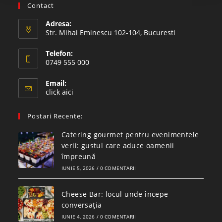
Contact
Adresa:
Str. Mihai Eminescu 102-104, Bucuresti
Telefon:
0749 555 000
Opens
Email:
in
Opens
click aici
your
in
your
application
Postari Recente:
application
Catering gourmet pentru evenimentele
verii: gustul care aduce oamenii
împreună
IUNIE 5, 2026
/
0 COMENTARII
Cheese Bar: locul unde începe
conversația
IUNIE 4, 2026
/
0 COMENTARII