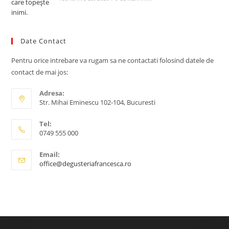
Date Contact
Pentru orice intrebare va rugam sa ne contactati folosind datele de
contact de mai jos:
Adresa:
Str. Mihai Eminescu 102-104, Bucuresti
Tel:
0749 555 000
Email:
Opens
office@degusteriafrancesca.ro
in
your
application