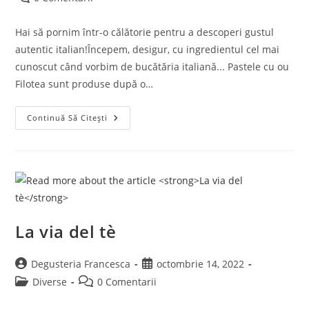
comments:
Hai să pornim într-o călătorie pentru a descoperi gustul
autentic italian!Începem, desigur, cu ingredientul cel mai
cunoscut când vorbim de bucătăria italiană... Pastele cu ou
Filotea sunt produse după o…
Filotea:
Continuă Să Citești
Paste
Artizanale
La via del tè
Post
Post
Degusteria Francesca
octombrie 14, 2022
author:
published:
Post
Post
Diverse
0 Comentarii
category:
comments: