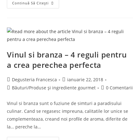
Prosciutto
Continuă Să Citești
Di
Parma
DOP
Vinul si branza – 4 reguli pentru
a crea perechea perfecta
Post
Post
Degusteria Francesca
ianuarie 22, 2018
author:
published:
Post
Post
Băuturi
/
Produse și ingrediente gourmet
0 Comentarii
category:
comments:
Vinul si branza sunt o fuziune de simturi a paradisului
culinar. Cand se regasesc impreuna, calitatile lor unice se
complementeaza, creand noi profile de aroma, diferite de
la… pereche la…