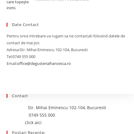
Date Contact
Pentru orice intrebare va rugam sa ne contactati folosind datele de
contact de mai jos:
Adresa:
Str. Mihai Eminescu 102-104, Bucuresti
Tel:
0749 555 000
Email:
office@degusteriafrancesca.ro
Opens
in
your
application
Contact
Adresa:
Str. Mihai Eminescu 102-104, Bucuresti
Opens
Telefon:
0749 555 000
Opens
in
Email:
click aici
in
your
Postari Recente: