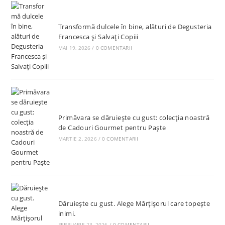
Transformă dulcele în bine, alături de Degusteria
Francesca și Salvați Copiii
MAI 19, 2026
/
0 COMENTARII
Primăvara se dăruiește cu gust: colecția noastră
de Cadouri Gourmet pentru Paște
MARTIE 2, 2026
/
0 COMENTARII
Dăruiește cu gust. Alege Mărțișorul care topește
inimi.
FEBRUARIE 23, 2026
/
0 COMENTARII