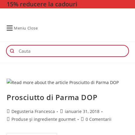
15% reducere la cadouri
Skip
to
content
Meniu
Close
Prosciutto di Parma DOP
Post
Post
Degusteria Francesca
ianuarie 31, 2018
author:
published:
Post
Post
Produse și ingrediente gourmet
0 Comentarii
category:
comments: