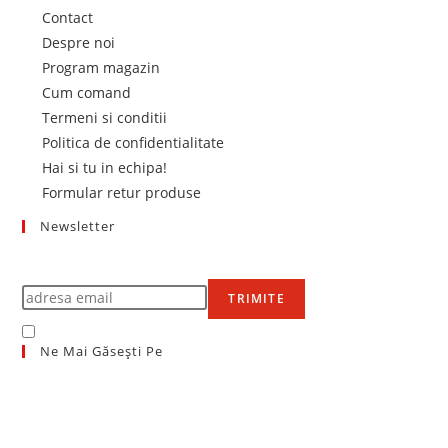
Opens
Contact
in
Opens
Despre noi
a
in
Opens
Program magazin
new
a
Opens
in
Cum comand
tab
new
in
a
Opens
Termeni si conditii
tab
a
new
in
Opens
Politica de confidentialitate
new
tab
a
Opens
in
Hai si tu in echipa!
tab
new
in
Opens
a
Formular retur produse
tab
a
in
new
Newsletter
new
a
tab
Află primul de promoțiile noastre
tab
new
tab
TRIMITE
Accept Termenii și condițiile
Ne Mai Găsești Pe
Opens
in
Opens
a
in
Opens