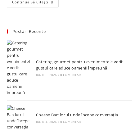
Vinul
Continuă Să Citești
Si
Branza
–
4
Reguli
Pentru
Postări Recente
A
Crea
Perechea
Perfecta
Catering gourmet pentru evenimentele verii:
gustul care aduce oamenii împreună
IUNIE 5, 2026
/
0 COMENTARII
Cheese Bar: locul unde începe conversația
IUNIE 4, 2026
/
0 COMENTARII