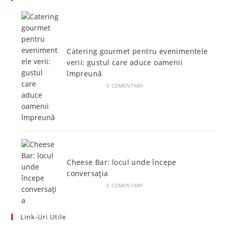
your
application
application
Catering gourmet pentru evenimentele
verii: gustul care aduce oamenii
împreună
IUNIE 5, 2026
/
0 COMENTARII
Cheese Bar: locul unde începe
conversația
IUNIE 4, 2026
/
0 COMENTARII
Link-Uri Utile