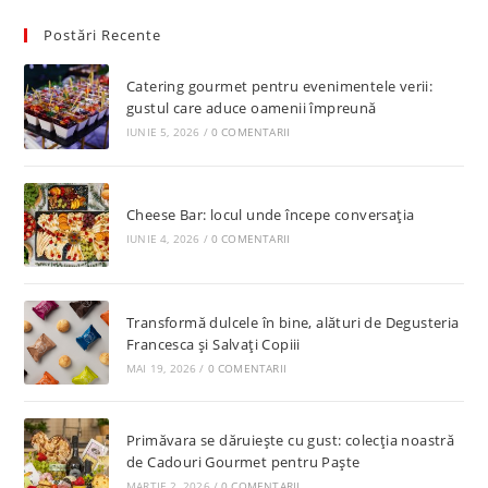
Postări Recente
Catering gourmet pentru evenimentele verii:
gustul care aduce oamenii împreună
IUNIE 5, 2026
/
0 COMENTARII
Cheese Bar: locul unde începe conversația
IUNIE 4, 2026
/
0 COMENTARII
Transformă dulcele în bine, alături de Degusteria
Francesca și Salvați Copiii
MAI 19, 2026
/
0 COMENTARII
Primăvara se dăruiește cu gust: colecția noastră
de Cadouri Gourmet pentru Paște
MARTIE 2, 2026
/
0 COMENTARII