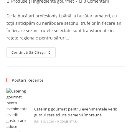
Post
Post
Produse și ingrediente gourmet
0 Comentarii
category:
comments:
De la bucătari profesioniști până la bucătari amatori, cu
toții anticipăm cu nerăbdare sezonul trufelor în fiecare an.
În fiecare sezon, trufele selectate sunt transformate în
rețete regionale pentru săruri…
Tot
Continuă Să Citești
Ce
Trebuie
Sa
Stii
Despre
TRUFE
Postări Recente
Catering gourmet pentru evenimentele verii:
gustul care aduce oamenii împreună
IUNIE 5, 2026
/
0 COMENTARII