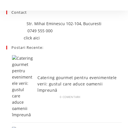
application
Contact
Adresa:
Str. Mihai Eminescu 102-104, Bucuresti
Opens
Telefon:
0749 555 000
Opens
in
Email:
click aici
in
your
Postari Recente:
your
application
application
Catering gourmet pentru evenimentele
verii: gustul care aduce oamenii
împreună
IUNIE 5, 2026
/
0 COMENTARII