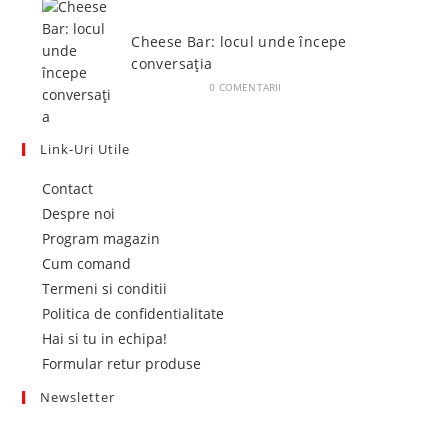
Cheese Bar: locul unde începe
conversația
IUNIE 4, 2026
/
0 COMENTARII
Link-Uri Utile
Opens
Contact
in
Opens
Despre noi
a
in
Opens
Program magazin
new
a
Opens
in
Cum comand
tab
new
in
a
Opens
Termeni si conditii
tab
a
new
in
Opens
Politica de confidentialitate
new
tab
a
Opens
in
Hai si tu in echipa!
tab
new
in
Opens
a
Formular retur produse
tab
a
in
new
Newsletter
new
a
tab
Află primul de promoțiile noastre
tab
new