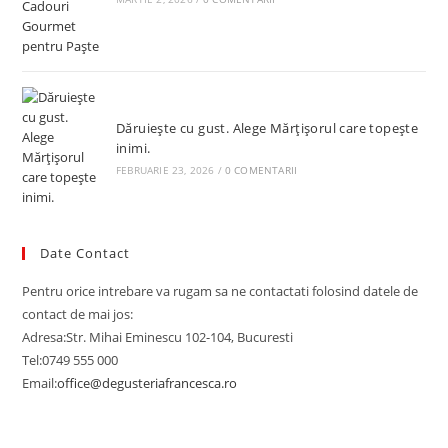
Dăruiește cu gust. Alege Mărțișorul care topește
inimi.
FEBRUARIE 23, 2026
/
0 COMENTARII
Date Contact
Pentru orice intrebare va rugam sa ne contactati folosind datele de
contact de mai jos:
Adresa:
Str. Mihai Eminescu 102-104, Bucuresti
Tel:
0749 555 000
Email:
office@degusteriafrancesca.ro
Opens
in
your