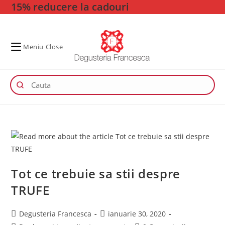
15% reducere la cadouri
Skip
to
content
Meniu
Close
Tot ce trebuie sa stii despre
TRUFE
Post
Post
Degusteria Francesca
ianuarie 30, 2020
author:
published: