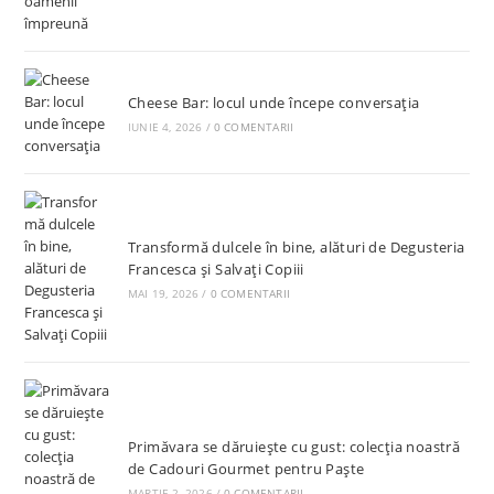
Cheese Bar: locul unde începe conversația
IUNIE 4, 2026
/
0 COMENTARII
Transformă dulcele în bine, alături de Degusteria
Francesca și Salvați Copiii
MAI 19, 2026
/
0 COMENTARII
Primăvara se dăruiește cu gust: colecția noastră
de Cadouri Gourmet pentru Paște
MARTIE 2, 2026
/
0 COMENTARII