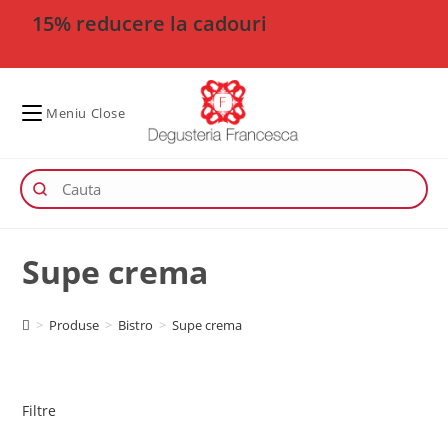
15% reducere la cadouri
Meniu
Close
Supe crema
>
Produse
>
Bistro
>
Supe crema
Filtre