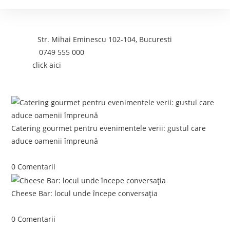
Contact
Adresa:
Str. Mihai Eminescu 102-104, Bucuresti
Telefon:
0749 555 000
Email:
click aici
Postari recente:
Catering gourmet pentru evenimentele verii: gustul care
aduce oamenii împreună
iunie 5, 2026
/
0 Comentarii
Cheese Bar: locul unde începe conversația
iunie 4, 2026
/
0 Comentarii