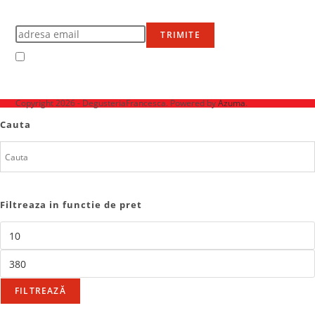
Află primul de promoțiile noastre
TRIMITE
Accept Termenii și condițiile
Ne mai găsești pe
Copyright 2026 - DegusteriaFrancesca. Powered by
Azuma
.
Cauta
Filtreaza in functie de pret
FILTREAZĂ