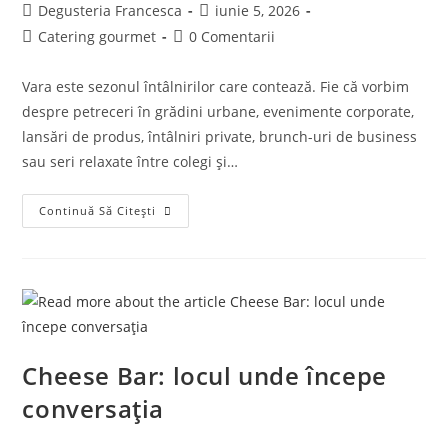
Post
Post
Degusteria Francesca
iunie 5, 2026
author:
published:
Post
Post
Catering gourmet
0 Comentarii
category:
comments:
Vara este sezonul întâlnirilor care contează. Fie că vorbim
despre petreceri în grădini urbane, evenimente corporate,
lansări de produs, întâlniri private, brunch-uri de business
sau seri relaxate între colegi și…
Catering
Continuă Să Citești
Gourmet
Pentru
Evenimentele
Verii:
Gustul
Care
Aduce
Oamenii
Împreună
Cheese Bar: locul unde începe
conversația