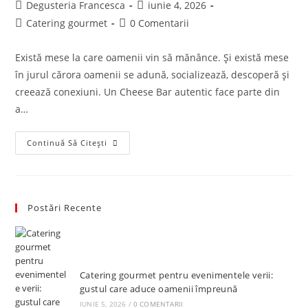
Post
Post
Degusteria Francesca
iunie 4, 2026
author:
published:
Post
Post
Catering gourmet
0 Comentarii
category:
comments:
Există mese la care oamenii vin să mănânce. Și există mese
în jurul cărora oamenii se adună, socializează, descoperă și
creează conexiuni. Un Cheese Bar autentic face parte din
a…
Cheese
Continuă Să Citești
Bar:
Locul
Unde
Începe
Conversația
Postări Recente
Catering gourmet pentru evenimentele verii:
gustul care aduce oamenii împreună
IUNIE 5, 2026
/
0 COMENTARII