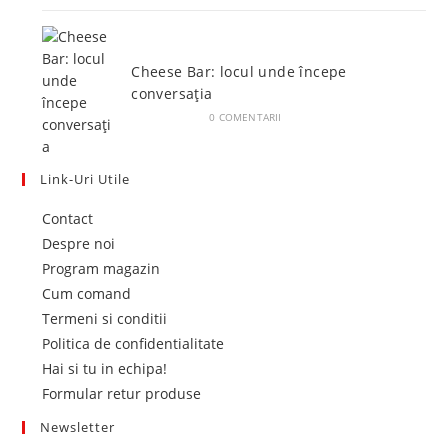
Cheese Bar: locul unde începe
conversația
IUNIE 4, 2026
/
0 COMENTARII
Link-Uri Utile
Opens
Contact
in
Opens
Despre noi
a
in
Opens
Program magazin
new
a
Opens
in
Cum comand
tab
new
in
a
Opens
Termeni si conditii
tab
a
new
in
Opens
Politica de confidentialitate
new
tab
a
Opens
in
Hai si tu in echipa!
tab
new
in
Opens
a
Formular retur produse
tab
a
in
new
Newsletter
new
a
tab