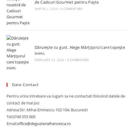
de Cadouri Gourmet pentru Paște
MARTIE 2, 2026
/
0 COMENTARII
Dăruiește cu gust. Alege Mărțișorul care topește
inimi.
FEBRUARIE 23, 2026
/
0 COMENTARII
Date Contact
Pentru orice intrebare va rugam sa ne contactati folosind datele de
contact de mai jos:
Adresa:
Str. Mihai Eminescu 102-104, Bucuresti
Tel:
0749 555 000
Email:
office@degusteriafrancesca.ro
Opens
in