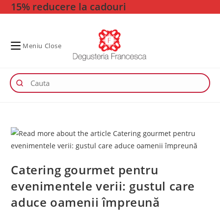
15% reducere la cadouri
Skip
to
content
Meniu
Close
Catering gourmet pentru
evenimentele verii: gustul care
aduce oamenii împreună