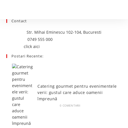
your
application
Contact
Adresa:
Str. Mihai Eminescu 102-104, Bucuresti
Opens
Telefon:
0749 555 000
Opens
in
Email:
click aici
in
your
Postari Recente:
your
application
application
Catering gourmet pentru evenimentele
verii: gustul care aduce oamenii
împreună
IUNIE 5, 2026
/
0 COMENTARII