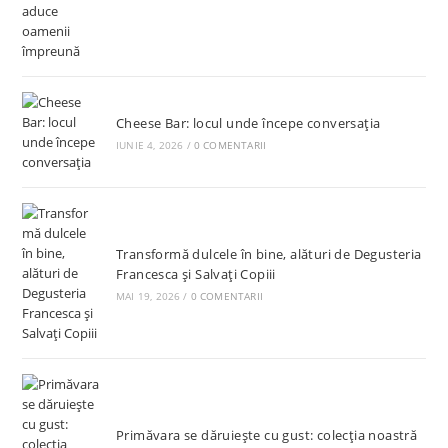
Cheese Bar: locul unde începe conversația
IUNIE 4, 2026
/
0 COMENTARII
Transformă dulcele în bine, alături de Degusteria
Francesca și Salvați Copiii
MAI 19, 2026
/
0 COMENTARII
Primăvara se dăruiește cu gust: colecția noastră