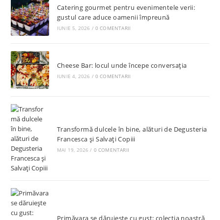
Catering gourmet pentru evenimentele verii:
gustul care aduce oamenii împreună
IUNIE 5, 2026
/
0 COMENTARII
Cheese Bar: locul unde începe conversația
IUNIE 4, 2026
/
0 COMENTARII
Transformă dulcele în bine, alături de Degusteria
Francesca și Salvați Copiii
MAI 19, 2026
/
0 COMENTARII
Primăvara se dăruiește cu gust: colecția noastră