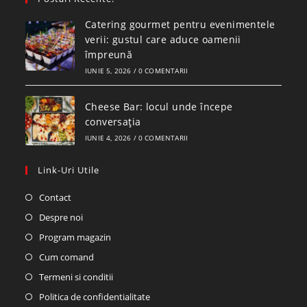
application
Catering gourmet pentru evenimentele
verii: gustul care aduce oamenii
împreună
IUNIE 5, 2026
/
0 COMENTARII
Cheese Bar: locul unde începe
conversația
IUNIE 4, 2026
/
0 COMENTARII
Link-Uri Utile
Opens
Contact
in
Opens
Despre noi
a
in
Opens
Program magazin
new
a
in
Opens
Cum comand
tab
new
a
in
Opens
Termeni si conditii
tab
new
a
in
Opens
Politica de confidentialitate
tab