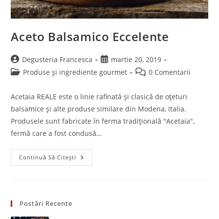
Aceto Balsamico Eccelente
Post
Post
Degusteria Francesca
martie 20, 2019
author:
published:
Post
Post
Produse și ingrediente gourmet
0 Comentarii
category:
comments:
Acetaia REALE este o linie rafinată și clasică de oțeturi
balsamice și alte produse similare din Modena, Italia.
Produsele sunt fabricate în ferma tradițională "Acetaia",
fermă care a fost condusă…
Aceto
Continuă Să Citești
Balsamico
Eccelente
Postări Recente