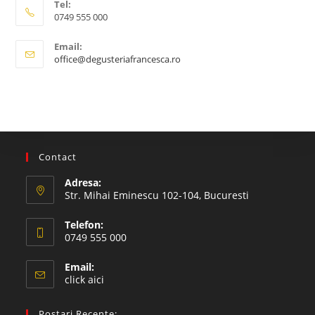
Tel:
0749 555 000
Email:
Opens
office@degusteriafrancesca.ro
in
your
application
Contact
Adresa:
Str. Mihai Eminescu 102-104, Bucuresti
Telefon:
0749 555 000
Opens
Email:
in
Opens
click aici
your
in
your
application
Postari Recente: