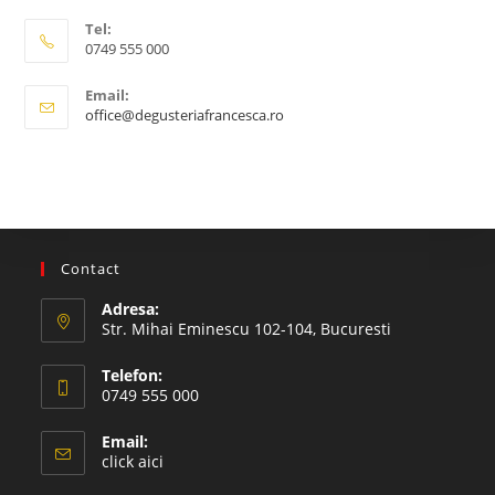
Tel:
0749 555 000
Email:
Opens
office@degusteriafrancesca.ro
in
your
application
Contact
Adresa:
Str. Mihai Eminescu 102-104, Bucuresti
Telefon:
0749 555 000
Opens
Email:
in
Opens
click aici
your
in