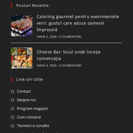
your
application
Postari Recente:
application
Catering gourmet pentru evenimentele
verii: gustul care aduce oamenii
împreună
IUNIE 5, 2026
/
0 COMENTARII
Cheese Bar: locul unde începe
conversația
IUNIE 4, 2026
/
0 COMENTARII
Link-Uri Utile
Opens
Contact
in
Opens
Despre noi
a
in
Opens
Program magazin
new
a
in
Opens
Cum comand
tab
new
a
in
Opens
Termeni si conditii
tab
new
a
in