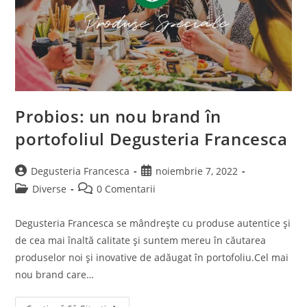
Probios: un nou brand în
portofoliul Degusteria Francesca
Post
Post
Degusteria Francesca
noiembrie 7, 2022
author:
published:
Post
Post
Diverse
0 Comentarii
category:
comments:
Degusteria Francesca se mândrește cu produse autentice și
de cea mai înaltă calitate și suntem mereu în căutarea
produselor noi și inovative de adăugat în portofoliu.Cel mai
nou brand care…