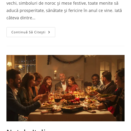
vechi, simboluri de noroc și mese festive, toate menite să
aducă prosperitate, sănătate și fericire în anul ce vine. Iată
câteva dintre…
Tradiții
Continuă Să Citești
De
Anul
Nou
Pentru
Italieni
–
Noroc
Și
Prospețime
🇮🇹