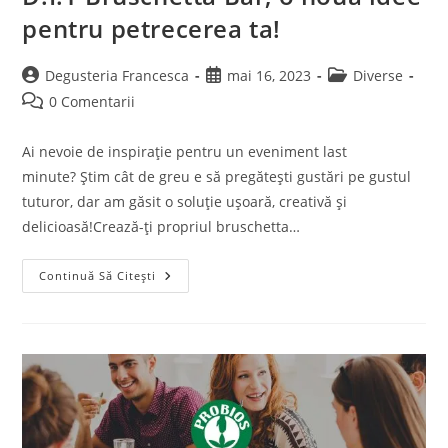
pentru petrecerea ta!
Post
Post
Post
Degusteria Francesca
mai 16, 2023
Diverse
author:
published:
category:
Post
0 Comentarii
comments:
Ai nevoie de inspirație pentru un eveniment last
minute? Știm cât de greu e să pregătești gustări pe gustul
tuturor, dar am găsit o soluție ușoară, creativă și
delicioasă!Crează-ți propriul bruschetta…
D.I.Y
Continuă Să Citești
Bruschetta
Bar,
O
Nouă
Idee
Pentru
Petrecerea
Ta!