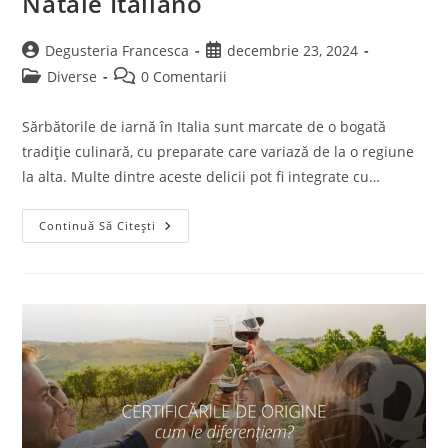
Natale Italiano
Post
Post
Degusteria Francesca
decembrie 23, 2024
author:
published:
Post
Post
Diverse
0 Comentarii
category:
comments:
Sărbătorile de iarnă în Italia sunt marcate de o bogată
tradiție culinară, cu preparate care variază de la o regiune
la alta. Multe dintre aceste delicii pot fi integrate cu…
Natale
Continuă Să Citești
Italiano