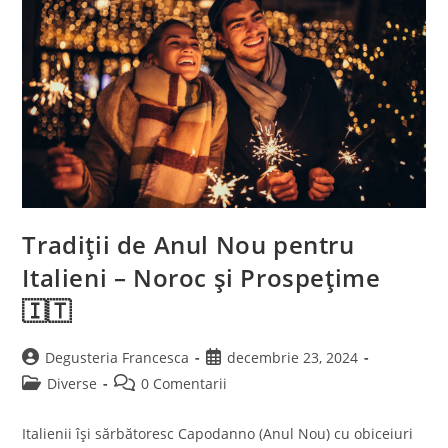
Inimi.
Tradiții de Anul Nou pentru
Italieni – Noroc și Prospețime
🇮🇹
Post
Post
Degusteria Francesca
decembrie 23, 2024
author:
published:
Post
Post
Diverse
0 Comentarii
category:
comments:
Italienii își sărbătoresc Capodanno (Anul Nou) cu obiceiuri