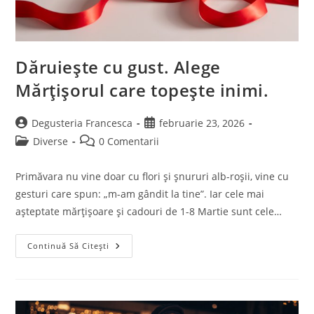
Dăruiește cu gust. Alege
Mărțișorul care topește inimi.
Post
Post
Degusteria Francesca
februarie 23, 2026
author:
published:
Post
Post
Diverse
0 Comentarii
category:
comments:
Primăvara nu vine doar cu flori și șnururi alb-roșii, vine cu
gesturi care spun: „m-am gândit la tine”. Iar cele mai
așteptate mărțișoare și cadouri de 1-8 Martie sunt cele…
Dăruiește
Continuă Să Citești
Cu
Gust.
Alege
Mărțișorul
Care
Topește