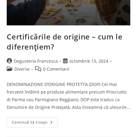
Certificările de origine – cum le
diferențiem?
Post
Post
Degusteria Francesca
octombrie 15, 2024
author:
published:
Post
Post
Diverse
0 Comentarii
category:
comments:
DENOMINAZIONE D’ORIGINE PROTETTA (DOP) Cel mai
frecvent întâlnit pe produse alimentare precum Prosciutto
di Parma sau Parmigiano Reggiano, DOP este tradus ca
Denumire de Origine Protejată. Asta înseamnă că uleiurile…
Certificările
Continuă Să Citești
De
Origine
–