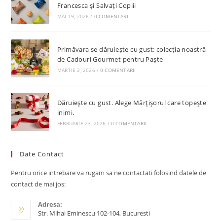
Francesca și Salvați Copiii
MAI 19, 2026
/
0 COMENTARII
Primăvara se dăruiește cu gust: colecția noastră
de Cadouri Gourmet pentru Paște
MARTIE 2, 2026
/
0 COMENTARII
Dăruiește cu gust. Alege Mărțișorul care topește
inimi.
FEBRUARIE 23, 2026
/
0 COMENTARII
Date Contact
Pentru orice intrebare va rugam sa ne contactati folosind datele de
contact de mai jos:
Adresa:
Str. Mihai Eminescu 102-104, Bucuresti