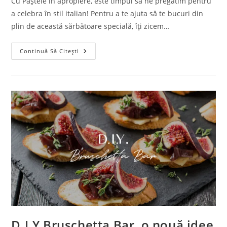
Cu Paștele în apropiere, este timpul să ne pregătim pentru
a celebra în stil italian! Pentru a te ajuta să te bucuri din
plin de această sărbătoare specială, îți zicem…
Cele
Continuă Să Citești
5
Must-
Have-
Uri
Pentru
Masa
De
Paște
D.I.Y Bruschetta Bar, o nouă idee