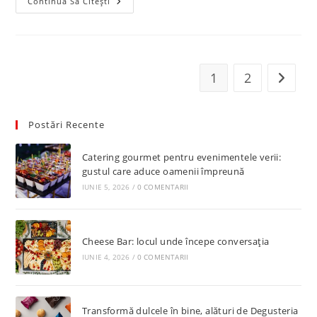
Probios:
Continuă Să Citești
Un
Nou
Brand
În
Portofoliul
Degusteria
Francesca
1
2
Go to t
Postări Recente
Catering gourmet pentru evenimentele verii:
gustul care aduce oamenii împreună
IUNIE 5, 2026
/
0 COMENTARII
Cheese Bar: locul unde începe conversația
IUNIE 4, 2026
/
0 COMENTARII
Transformă dulcele în bine, alături de Degusteria