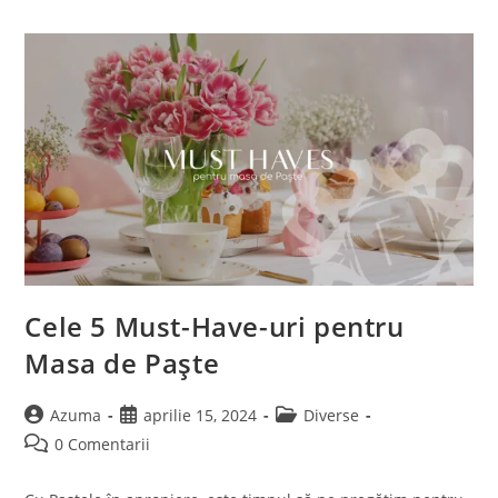
Cum
Le
Diferențiem?
Cele 5 Must-Have-uri pentru
Masa de Paște
Post
Post
Post
Azuma
aprilie 15, 2024
Diverse
author:
published:
category:
Post
0 Comentarii
comments: