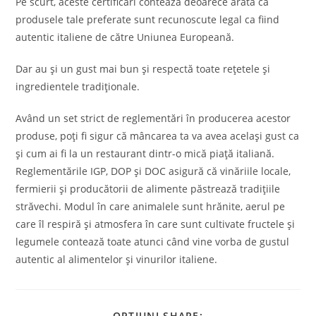
Pe scurt, aceste certificări contează deoarece arată că
produsele tale preferate sunt recunoscute legal ca fiind
autentic italiene de către Uniunea Europeană.
Dar au și un gust mai bun și respectă toate rețetele și
ingredientele tradiționale.
Având un set strict de reglementări în producerea acestor
produse, poți fi sigur că mâncarea ta va avea același gust ca
și cum ai fi la un restaurant dintr-o mică piață italiană.
Reglementările IGP, DOP și DOC asigură că vinăriile locale,
fermierii și producătorii de alimente păstrează tradițiile
străvechi. Modul în care animalele sunt hrănite, aerul pe
care îl respiră și atmosfera în care sunt cultivate fructele și
legumele contează toate atunci când vine vorba de gustul
autentic al alimentelor și vinurilor italiene.
OPȚIUNI SHARE: