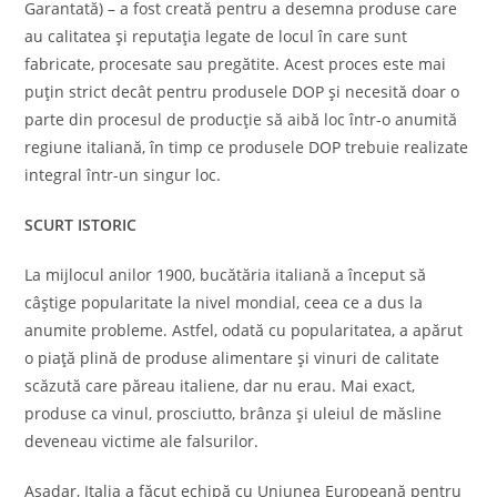
Garantată) – a fost creată pentru a desemna produse care
au calitatea și reputația legate de locul în care sunt
fabricate, procesate sau pregătite. Acest proces este mai
puțin strict decât pentru produsele DOP și necesită doar o
parte din procesul de producție să aibă loc într-o anumită
regiune italiană, în timp ce produsele DOP trebuie realizate
integral într-un singur loc.
SCURT ISTORIC
La mijlocul anilor 1900, bucătăria italiană a început să
câștige popularitate la nivel mondial, ceea ce a dus la
anumite probleme. Astfel, odată cu popularitatea, a apărut
o piață plină de produse alimentare și vinuri de calitate
scăzută care păreau italiene, dar nu erau. Mai exact,
produse ca vinul, prosciutto, brânza și uleiul de măsline
deveneau victime ale falsurilor.
Așadar, Italia a făcut echipă cu Uniunea Europeană pentru