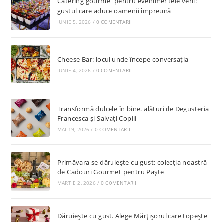
Catering gourmet pentru evenimentele verii:
gustul care aduce oamenii împreună
IUNIE 5, 2026
/
0 COMENTARII
Cheese Bar: locul unde începe conversația
IUNIE 4, 2026
/
0 COMENTARII
Transformă dulcele în bine, alături de Degusteria
Francesca și Salvați Copiii
MAI 19, 2026
/
0 COMENTARII
Primăvara se dăruiește cu gust: colecția noastră
de Cadouri Gourmet pentru Paște
MARTIE 2, 2026
/
0 COMENTARII
Dăruiește cu gust. Alege Mărțișorul care topește