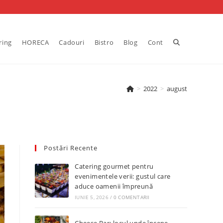
Toggle
ring
HORECA
Cadouri
Bistro
Blog
Cont
website
>
2022
>
august
search
Postări Recente
Catering gourmet pentru
evenimentele verii: gustul care
aduce oamenii împreună
IUNIE 5, 2026
/
0 COMENTARII