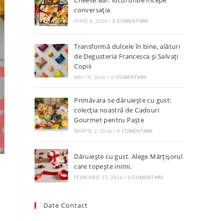
Cheese Bar: locul unde începe
conversația
IUNIE 4, 2026
/
0 COMENTARII
Transformă dulcele în bine, alături
de Degusteria Francesca și Salvați
Copiii
MAI 19, 2026
/
0 COMENTARII
Primăvara se dăruiește cu gust:
colecția noastră de Cadouri
Gourmet pentru Paște
MARTIE 2, 2026
/
0 COMENTARII
Dăruiește cu gust. Alege Mărțișorul
care topește inimi.
FEBRUARIE 23, 2026
/
0 COMENTARII
Newsletter
Află primul de promoțiile noastre
Date Contact