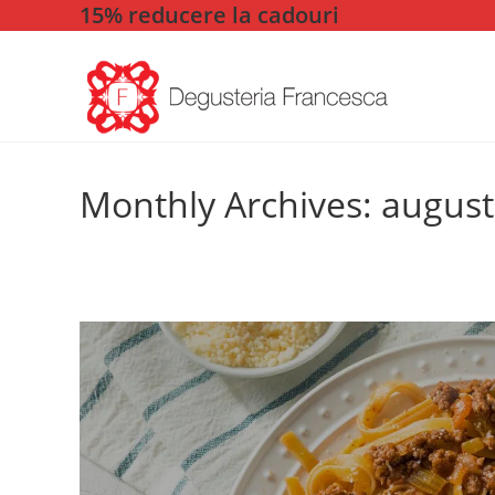
15% reducere la cadouri
Skip
to
content
Monthly Archives: augus