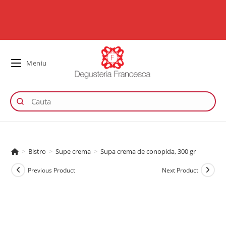
Meniu
>
Bistro
>
Supe crema
>
Supa crema de conopida, 300 gr
Previous Product
Next Product