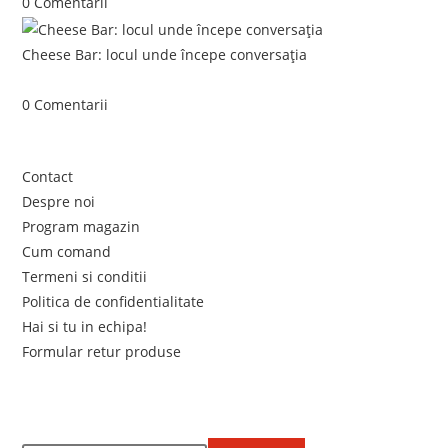
0 Comentarii
Cheese Bar: locul unde începe conversația
iunie 4, 2026
/
0 Comentarii
Link-uri utile
Contact
Despre noi
Program magazin
Cum comand
Termeni si conditii
Politica de confidentialitate
Hai si tu in echipa!
Formular retur produse
Newsletter
Află primul de promoțiile noastre