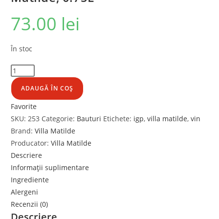
73.00
lei
În stoc
ADAUGĂ ÎN COȘ
Favorite
SKU:
253
Categorie:
Bauturi
Etichete:
igp
,
villa matilde
,
vin
Brand:
Villa Matilde
Producator:
Villa Matilde
Descriere
Informații suplimentare
Ingrediente
Alergeni
Recenzii (0)
Descriere