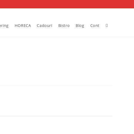
Toggle
ering
HORECA
Cadouri
Bistro
Blog
Cont
website
search