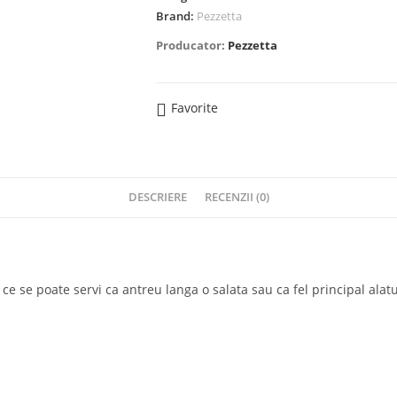
Brand:
Pezzetta
Producator:
Pezzetta
Favorite
DESCRIERE
RECENZII (0)
e se poate servi ca antreu langa o salata sau ca fel principal alatu
i Recente:
Link-Uri Utile
Opens
Contact
in
Opens
Despre noi
a
in
Opens
Program magazin