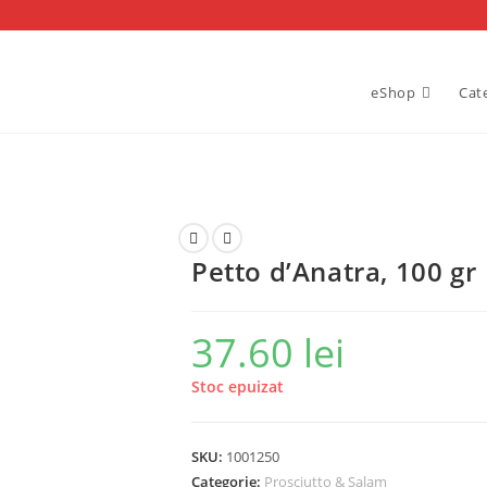
eShop
Cat
Petto d’Anatra, 100 gr
37.60
lei
Stoc epuizat
SKU:
1001250
Categorie:
Prosciutto & Salam