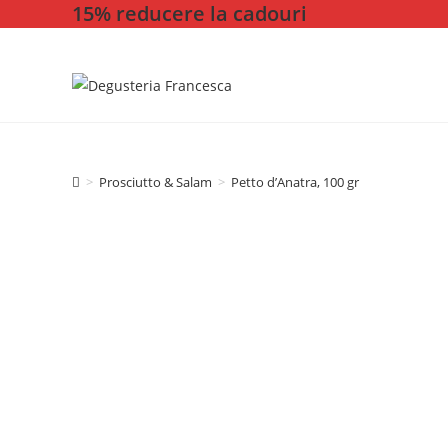
15% reducere la cadouri
Skip
to
content
>
Prosciutto & Salam
>
Petto d’Anatra, 100 gr