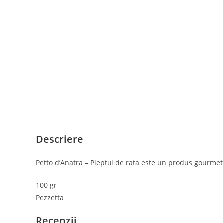
Descriere
Petto d’Anatra – Pieptul de rata este un produs gourmet c
Contact
Postar
100 gr
Adresa:
Pezzetta
Str. Mihai Eminescu 102-104,
Bucuresti
Recenzii