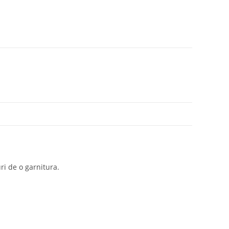
ri de o garnitura.
Newsletter
Află primul de promoțiile noastre
TRIMITE