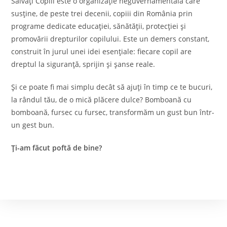
Salvați Copiii este o organizație neguvernamentală care
susține, de peste trei decenii, copiii din România prin
programe dedicate educației, sănătății, protecției și
promovării drepturilor copilului. Este un demers constant,
construit în jurul unei idei esențiale: fiecare copil are
dreptul la siguranță, sprijin și șanse reale.
Și ce poate fi mai simplu decât să ajuți în timp ce te bucuri,
la rândul tău, de o mică plăcere dulce? Bomboană cu
bomboană, fursec cu fursec, transformăm un gust bun într-
un gest bun.
Ți-am făcut poftă de bine?
Contact