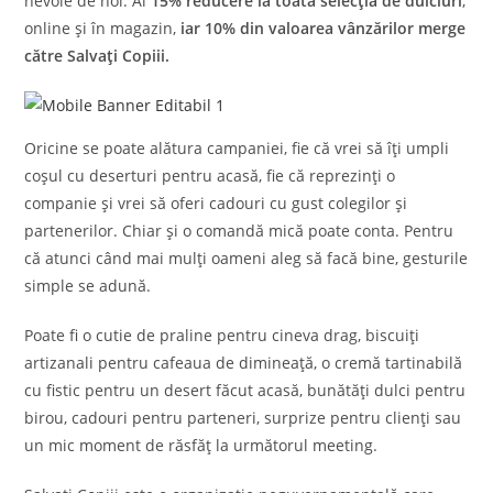
nevoie de noi. Ai
15% reducere la toată selecția de dulciuri
,
online și în magazin,
iar 10% din valoarea vânzărilor merge
către Salvați Copiii.
Oricine se poate alătura campaniei, fie că vrei să îți umpli
coșul cu deserturi pentru acasă, fie că reprezinți o
companie și vrei să oferi cadouri cu gust colegilor și
partenerilor. Chiar și o comandă mică poate conta. Pentru
că atunci când mai mulți oameni aleg să facă bine, gesturile
simple se adună.
Poate fi o cutie de praline pentru cineva drag, biscuiți
artizanali pentru cafeaua de dimineață, o cremă tartinabilă
cu fistic pentru un desert făcut acasă, bunătăți dulci pentru
birou, cadouri pentru parteneri, surprize pentru clienți sau
un mic moment de răsfăț la următorul meeting.