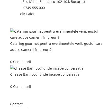
Adresa:
Str. Mihai Eminescu 102-104, Bucuresti
Telefon:
0749 555 000
Email:
click aici
Postari recente:
Catering gourmet pentru evenimentele verii: gustul care
aduce oamenii împreună
iunie 5, 2026
/
0 Comentarii
Cheese Bar: locul unde începe conversația
iunie 4, 2026
/
0 Comentarii
Link-uri utile
Contact