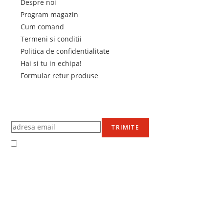
Despre noi
Program magazin
Cum comand
Termeni si conditii
Politica de confidentialitate
Hai si tu in echipa!
Formular retur produse
Newsletter
Află primul de promoțiile noastre
TRIMITE
Accept Termenii și condițiile
Ne mai găsești pe