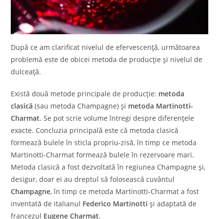
După ce am clarificat nivelul de efervescență, următoarea
problemă este de obicei metoda de producție și nivelul de
dulceață.
Există două metode principale de producție:
metoda
clasică
(sau metoda Champagne) și
metoda Martinotti-
Charmat
. Se pot scrie volume întregi despre diferențele
exacte. Concluzia principală este că metoda clasică
formează bulele în sticla propriu-zisă, în timp ce metoda
Martinotti-Charmat formează bulele în rezervoare mari.
Metoda clasică a fost dezvoltată în regiunea Champagne și,
desigur, doar ei au dreptul să folosească cuvântul
Champagne
, în timp ce metoda Martinotti-Charmat a fost
inventată de italianul
Federico Martinotti
și adaptată de
francezul
Eugene Charmat
.