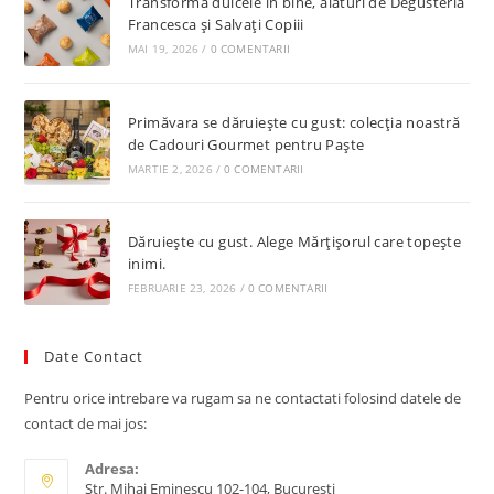
Transformă dulcele în bine, alături de Degusteria
Francesca și Salvați Copiii
MAI 19, 2026
/
0 COMENTARII
Primăvara se dăruiește cu gust: colecția noastră
de Cadouri Gourmet pentru Paște
MARTIE 2, 2026
/
0 COMENTARII
Dăruiește cu gust. Alege Mărțișorul care topește
inimi.
FEBRUARIE 23, 2026
/
0 COMENTARII
Date Contact
Pentru orice intrebare va rugam sa ne contactati folosind datele de
contact de mai jos:
Adresa:
Str. Mihai Eminescu 102-104, Bucuresti