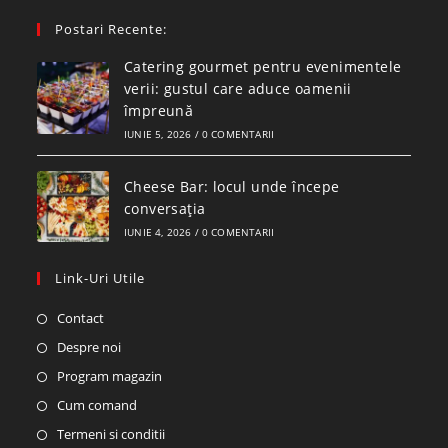
Postari Recente:
Catering gourmet pentru evenimentele
verii: gustul care aduce oamenii
împreună
IUNIE 5, 2026
/
0 COMENTARII
Cheese Bar: locul unde începe
conversația
IUNIE 4, 2026
/
0 COMENTARII
Link-Uri Utile
Contact
Despre noi
Program magazin
Cum comand
Termeni si conditii