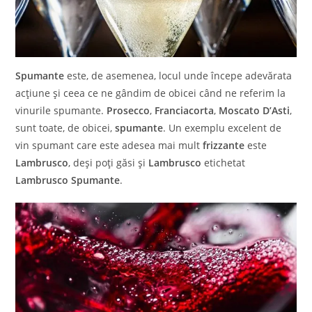
Spumante
este, de asemenea, locul unde începe adevărata
acțiune și ceea ce ne gândim de obicei când ne referim la
vinurile spumante.
Prosecco
,
Franciacorta
,
Moscato D’Asti
,
sunt toate, de obicei,
spumante
. Un exemplu excelent de
vin spumant care este adesea mai mult
frizzante
este
Lambrusco
, deși poți găsi și
Lambrusco
etichetat
Lambrusco Spumante
.