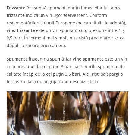
Frizzante
înseamnă spumant, dar în lumea vinului,
vino
frizzante
indică un vin ușor efervescent. Conform
reglementărilor Uniunii Europene (pe care Italia le adoptă),
vino frizzante
este un vin spumant cu o presiune între 1 și
2,5 bari. În termeni mai simpli, nu există prea mare risc ca
dopul să zboare prin cameră.
Spumante
înseamnă spumă, iar
vino spumante
este un vin
cu o presiune de cel puțin 3 bari, iar vinurile spumante de
calitate încep de la cel puțin 3,5 bari. Aici, riști să spargi o
fereastră dacă nu ai grijă când deschizi sticla.