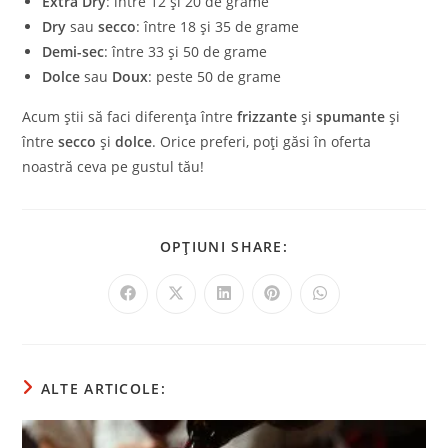
Extra Dry
: între 12 și 20 de grame
Dry
sau
secco
: între 18 și 35 de grame
Demi-sec
: între 33 și 50 de grame
Dolce
sau
Doux
: peste 50 de grame
Acum știi să faci diferența între
frizzante
și
spumante
și
între
secco
și
dolce
. Orice preferi, poți găsi în oferta
noastră ceva pe gustul tău!
OPȚIUNI SHARE:
ALTE ARTICOLE: