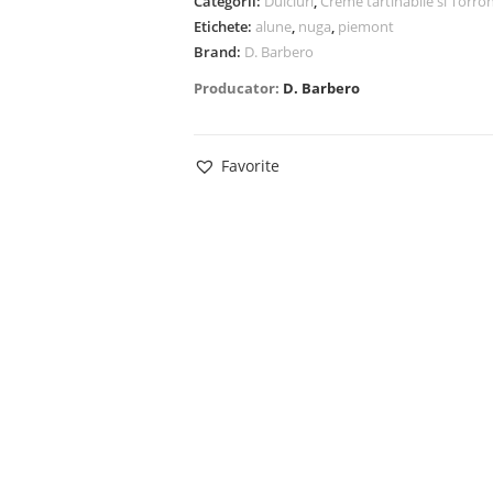
Categorii:
Dulciuri
,
Creme tartinabile si Torro
Etichete:
alune
,
nuga
,
piemont
Brand:
D. Barbero
Producator:
D. Barbero
Favorite