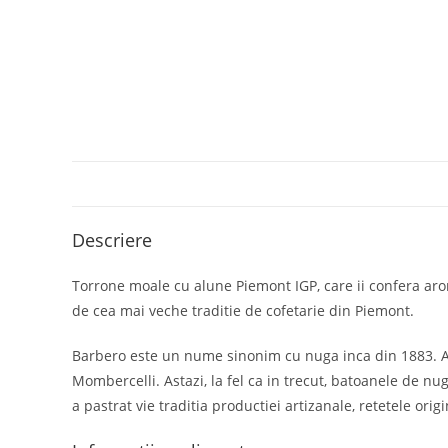
Descriere
Torrone moale cu alune Piemont IGP, care ii confera arom
de cea mai veche traditie de cofetarie din Piemont.
Barbero este un nume sinonim cu nuga inca din 1883. Aces
Mombercelli. Astazi, la fel ca in trecut, batoanele de n
a pastrat vie traditia productiei artizanale, retetele ori