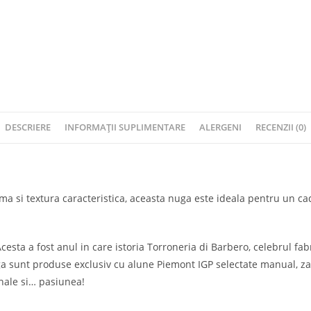
DESCRIERE
INFORMAȚII SUPLIMENTARE
ALERGENI
RECENZII (0)
a si textura caracteristica, aceasta nuga este ideala pentru un ca
ta a fost anul in care istoria Torroneria di Barbero, celebrul fabr
uga sunt produse exclusiv cu alune Piemont IGP selectate manual, za
ginale si… pasiunea!