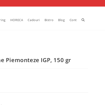
Toggle
ring
HORECA
Cadouri
Bistro
Blog
Cont
website
search
e Piemonteze IGP, 150 gr