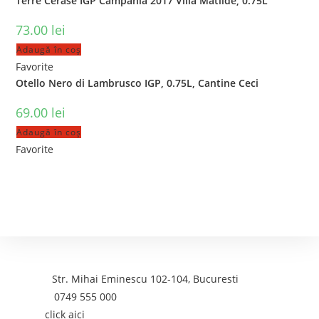
Terre Cerase IGP Campania 2017 Villa Matilde, 0.75L
73.00
lei
Adaugă în coș
Favorite
Otello Nero di Lambrusco IGP, 0.75L, Cantine Ceci
69.00
lei
Adaugă în coș
Favorite
Contact
Adresa:
Str. Mihai Eminescu 102-104, Bucuresti
Telefon:
0749 555 000
Email:
click aici