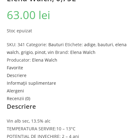
63.00
lei
Stoc epuizat
SKU:
341
Categorie:
Bauturi
Etichete:
adige
,
bauturi
,
elena
walch
,
grigio
,
pinot
,
vin
Brand:
Elena Walch
Producator:
Elena Walch
Favorite
Descriere
Informații suplimentare
Alergeni
Recenzii (0)
Descriere
Vin alb sec, 13.5% alc
TEMPERATURA SERVIRE:10 – 13°C
POTENTIAL DE INVECHIRE: 2 – 4 ani