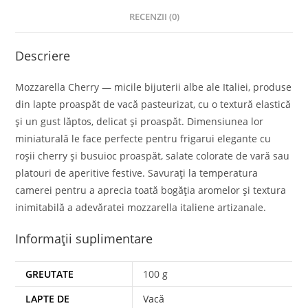
RECENZII (0)
Descriere
Mozzarella Cherry — micile bijuterii albe ale Italiei, produse
din lapte proaspăt de vacă pasteurizat, cu o textură elastică
și un gust lăptos, delicat și proaspăt. Dimensiunea lor
miniaturală le face perfecte pentru frigarui elegante cu
roșii cherry și busuioc proaspăt, salate colorate de vară sau
platouri de aperitive festive. Savurați la temperatura
camerei pentru a aprecia toată bogăția aromelor și textura
inimitabilă a adevăratei mozzarella italiene artizanale.
Informații suplimentare
GREUTATE
100 g
LAPTE DE
Vacă