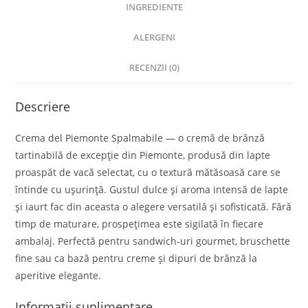
INGREDIENTE
ALERGENI
RECENZII (0)
Descriere
Crema del Piemonte Spalmabile — o cremă de brânză
tartinabilă de excepție din Piemonte, produsă din lapte
proaspăt de vacă selectat, cu o textură mătăsoasă care se
întinde cu ușurință. Gustul dulce și aroma intensă de lapte
și iaurt fac din aceasta o alegere versatilă și sofisticată. Fără
timp de maturare, prospețimea este sigilată în fiecare
ambalaj. Perfectă pentru sandwich-uri gourmet, bruschette
fine sau ca bază pentru creme și dipuri de brânză la
aperitive elegante.
Informații suplimentare