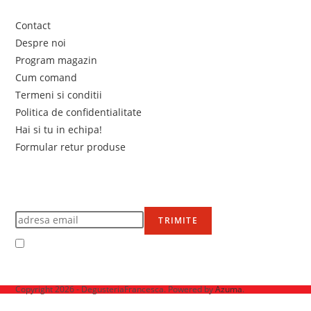
Contact
Despre noi
Program magazin
Cum comand
Termeni si conditii
Politica de confidentialitate
Hai si tu in echipa!
Formular retur produse
Newsletter
Află primul de promoțiile noastre
TRIMITE
Accept Termenii și condițiile
Ne mai găsești pe
Copyright 2026 - DegusteriaFrancesca. Powered by
Azuma
.