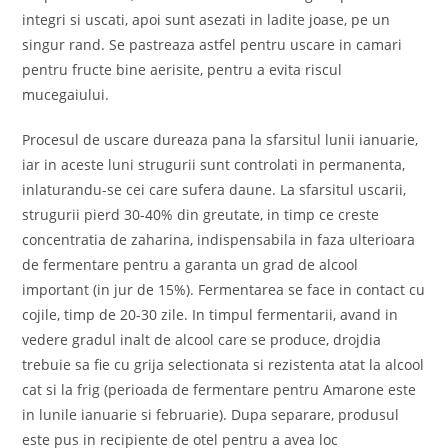
integri si uscati, apoi sunt asezati in ladite joase, pe un
singur rand. Se pastreaza astfel pentru uscare in camari
pentru fructe bine aerisite, pentru a evita riscul
mucegaiului.
Procesul de uscare dureaza pana la sfarsitul lunii ianuarie,
iar in aceste luni strugurii sunt controlati in permanenta,
inlaturandu-se cei care sufera daune. La sfarsitul uscarii,
strugurii pierd 30-40% din greutate, in timp ce creste
concentratia de zaharina, indispensabila in faza ulterioara
de fermentare pentru a garanta un grad de alcool
important (in jur de 15%). Fermentarea se face in contact cu
cojile, timp de 20-30 zile. In timpul fermentarii, avand in
vedere gradul inalt de alcool care se produce, drojdia
trebuie sa fie cu grija selectionata si rezistenta atat la alcool
cat si la frig (perioada de fermentare pentru Amarone este
in lunile ianuarie si februarie). Dupa separare, produsul
este pus in recipiente de otel pentru a avea loc