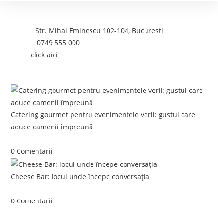
Contact
Adresa:
Str. Mihai Eminescu 102-104, Bucuresti
Telefon:
0749 555 000
Email:
click aici
Postari recente:
Catering gourmet pentru evenimentele verii: gustul care
aduce oamenii împreună
iunie 5, 2026
/
0 Comentarii
Cheese Bar: locul unde începe conversația
iunie 4, 2026
/
0 Comentarii
Link-uri utile