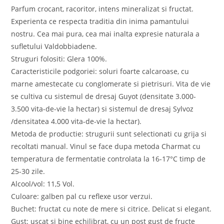
Parfum crocant, racoritor, intens mineralizat si fructat.
Experienta ce respecta traditia din inima pamantului
nostru. Cea mai pura, cea mai inalta expresie naturala a
sufletului Valdobbiadene.
Struguri folositi: Glera 100%.
Caracteristicile podgoriei: soluri foarte calcaroase, cu
marne amestecate cu conglomerate si pietrisuri. Vita de vie
se cultiva cu sistemul de dresaj Guyot (densitate 3.000-
3.500 vita-de-vie la hectar) si sistemul de dresaj Sylvoz
/densitatea 4.000 vita-de-vie la hectar).
Metoda de productie: strugurii sunt selectionati cu grija si
recoltati manual. Vinul se face dupa metoda Charmat cu
temperatura de fermentatie controlata la 16-17°C timp de
25-30 zile.
Alcool/vol: 11,5 Vol.
Culoare: galben pal cu reflexe usor verzui.
Buchet: fructat cu note de mere si citrice. Delicat si elegant.
Gust: uscat si bine echilibrat, cu un post gust de fructe