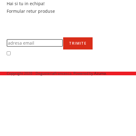
Hai si tu in echipa!
Formular retur produse
Newsletter
Află primul de promoțiile noastre
TRIMITE
Accept Termenii și condițiile
Ne mai găsești pe
Copyright 2026 - DegusteriaFrancesca. Powered by
Azuma
.