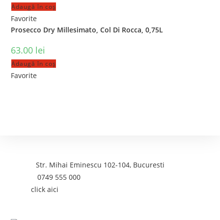
Adaugă în coș
Favorite
Prosecco Dry Millesimato, Col Di Rocca, 0,75L
63.00
lei
Adaugă în coș
Favorite
Contact
Adresa:
Str. Mihai Eminescu 102-104, Bucuresti
Telefon:
0749 555 000
Email:
click aici
Postari recente: