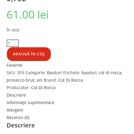
61.00
lei
În stoc
ADAUGĂ ÎN COȘ
Favorite
SKU:
359
Categorie:
Bauturi
Etichete:
bauturi
,
col di rocca
,
prosecco brut
,
vin
Brand:
Col Di Rocca
Producator:
Col Di Rocca
Descriere
Informații suplimentare
Alergeni
Recenzii (0)
Descriere