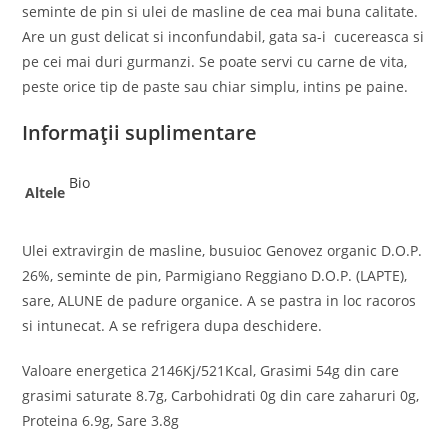
seminte de pin si ulei de masline de cea mai buna calitate.
Are un gust delicat si inconfundabil, gata sa-i cucereasca si
pe cei mai duri gurmanzi. Se poate servi cu carne de vita,
peste orice tip de paste sau chiar simplu, intins pe paine.
Informații suplimentare
Bio
Altele
Ulei extravirgin de masline, busuioc Genovez organic D.O.P.
26%, seminte de pin, Parmigiano Reggiano D.O.P. (LAPTE),
sare, ALUNE de padure organice. A se pastra in loc racoros
si intunecat. A se refrigera dupa deschidere.
Valoare energetica 2146Kj/521Kcal, Grasimi 54g din care
grasimi saturate 8.7g, Carbohidrati 0g din care zaharuri 0g,
Proteina 6.9g, Sare 3.8g