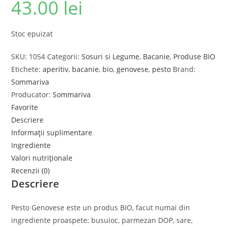
43.00
lei
Stoc epuizat
SKU:
1054
Categorii:
Sosuri si Legume
,
Bacanie
,
Produse BIO
Etichete:
aperitiv
,
bacanie
,
bio
,
genovese
,
pesto
Brand:
Sommariva
Producator:
Sommariva
Favorite
Descriere
Informații suplimentare
Ingrediente
Valori nutriționale
Recenzii (0)
Descriere
Pesto Genovese este un produs BIO, facut numai din
ingrediente proaspete: busuioc, parmezan DOP, sare,