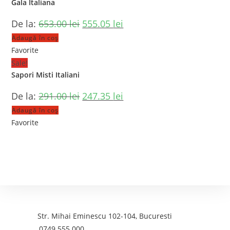
Gala Italiana
De la:
653.00
lei
555.05
lei
Adaugă în coș
Favorite
Sale!
Sapori Misti Italiani
De la:
291.00
lei
247.35
lei
Adaugă în coș
Favorite
Contact
Adresa:
Str. Mihai Eminescu 102-104, Bucuresti
Telefon:
0749 555 000