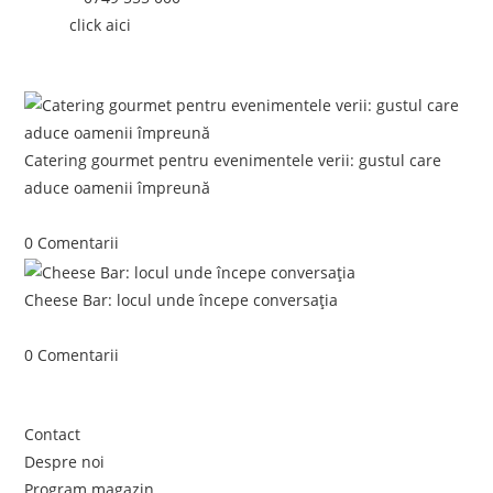
Email:
click aici
Postari recente:
Catering gourmet pentru evenimentele verii: gustul care
aduce oamenii împreună
iunie 5, 2026
/
0 Comentarii
Cheese Bar: locul unde începe conversația
iunie 4, 2026
/
0 Comentarii
Link-uri utile
Contact
Despre noi
Program magazin