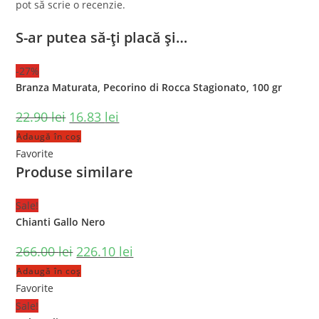
pot să scrie o recenzie.
S-ar putea să-ți placă și…
-27%
Branza Maturata, Pecorino di Rocca Stagionato, 100 gr
22.90
lei
16.83
lei
Adaugă în coș
Favorite
Produse similare
Sale!
Chianti Gallo Nero
266.00
lei
226.10
lei
Adaugă în coș
Favorite
Sale!