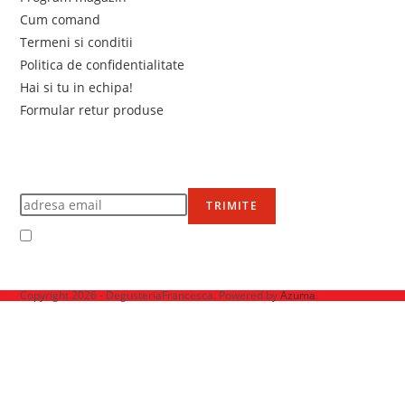
Cum comand
Termeni si conditii
Politica de confidentialitate
Hai si tu in echipa!
Formular retur produse
Newsletter
Află primul de promoțiile noastre
TRIMITE
Accept Termenii și condițiile
Ne mai găsești pe
Copyright 2026 - DegusteriaFrancesca. Powered by
Azuma
.