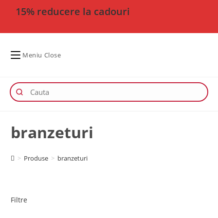
15% reducere la cadouri
Meniu
Close
branzeturi
>
Produse
>
branzeturi
Filtre