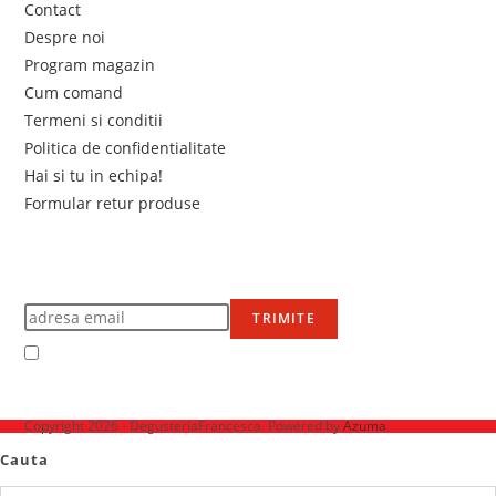
Contact
Despre noi
Program magazin
Cum comand
Termeni si conditii
Politica de confidentialitate
Hai si tu in echipa!
Formular retur produse
Newsletter
Află primul de promoțiile noastre
TRIMITE
Accept Termenii și condițiile
Ne mai găsești pe
Copyright 2026 - DegusteriaFrancesca. Powered by
Azuma
.
Cauta