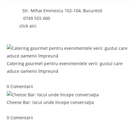
Adresa:
Str. Mihai Eminescu 102-104, Bucuresti
Telefon:
0749 555 000
Email:
click aici
Postari recente:
Catering gourmet pentru evenimentele verii: gustul care
aduce oamenii împreună
iunie 5, 2026
/
0 Comentarii
Cheese Bar: locul unde începe conversația
iunie 4, 2026
/
0 Comentarii
Link-uri utile