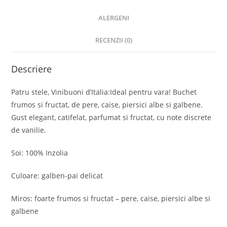
ALERGENI
RECENZII (0)
Descriere
Patru stele, Vinibuoni d’Italia:Ideal pentru vara! Buchet
frumos si fructat, de pere, caise, piersici albe si galbene.
Gust elegant, catifelat, parfumat si fructat, cu note discrete
de vanilie.
Soi: 100% Inzolia
Culoare: galben-pai delicat
Miros: foarte frumos si fructat – pere, caise, piersici albe si
galbene