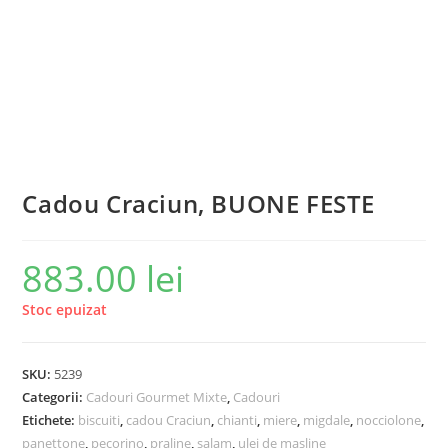
Cadou Craciun, BUONE FESTE
883.00
lei
Stoc epuizat
SKU:
5239
Categorii:
Cadouri Gourmet Mixte
,
Cadouri
Etichete:
biscuiti
,
cadou Craciun
,
chianti
,
miere
,
migdale
,
nocciolone
,
panettone
,
pecorino
,
praline
,
salam
,
ulei de masline