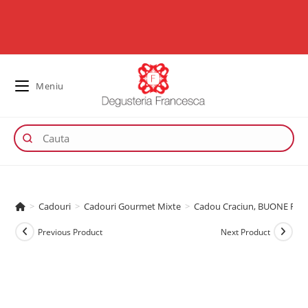
Meniu
>
Cadouri
>
Cadouri Gourmet Mixte
>
Cadou Craciun, BUONE FES
Previous Product
Next Product