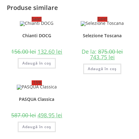
Produse similare
Sale!
Sale!
Chianti DOCG
Selezione Toscana
156.00
lei
132.60
lei
De la:
875.00
lei
743.75
lei
Adaugă în coș
Adaugă în coș
-15%
PASQUA Classica
587.00
lei
498.95
lei
Adaugă în coș