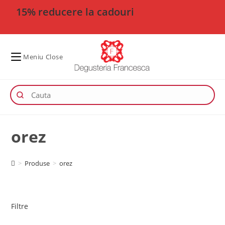
15% reducere la cadouri
Meniu
Close
orez
>
Produse
>
orez
Filtre