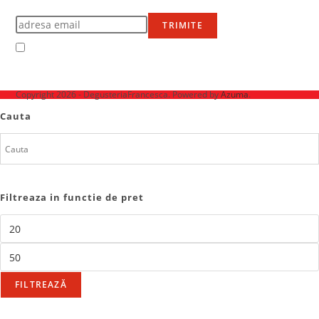
Află primul de promoțiile noastre
TRIMITE
Accept Termenii și condițiile
Ne mai găsești pe
Copyright 2026 - DegusteriaFrancesca. Powered by
Azuma
.
Cauta
Filtreaza in functie de pret
FILTREAZĂ