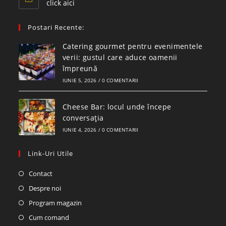
click aici
Postari Recente:
Catering gourmet pentru evenimentele
verii: gustul care aduce oamenii
împreună
IUNIE 5, 2026
/
0 COMENTARII
Cheese Bar: locul unde începe
conversația
IUNIE 4, 2026
/
0 COMENTARII
Link-Uri Utile
Contact
Despre noi
Program magazin
Cum comand