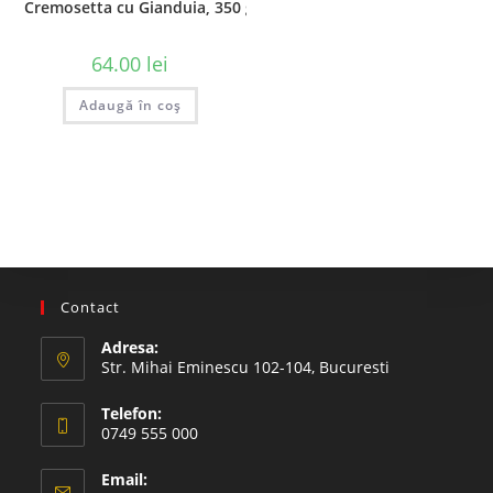
Cremosetta cu Gianduia, 350 gr. – Dulcioliva
64.00
lei
Adaugă în coș
Contact
Adresa:
Str. Mihai Eminescu 102-104, Bucuresti
Telefon:
0749 555 000
Email: