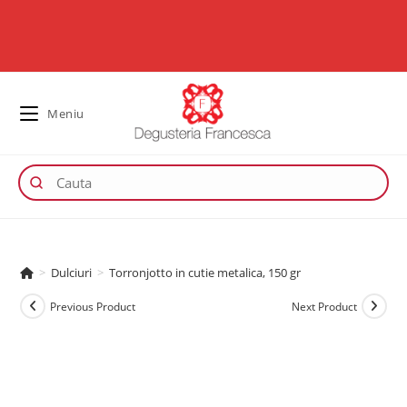
Meniu
>
Dulciuri
>
Torronjotto in cutie metalica, 150 gr
Previous Product
Next Product