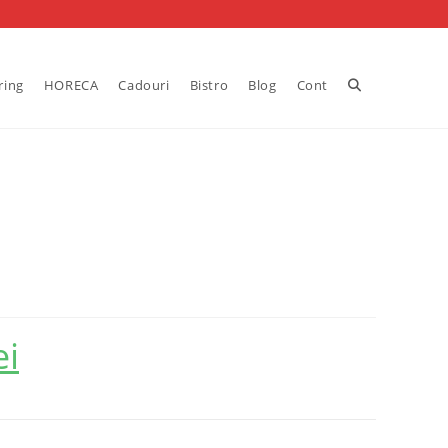
Toggle
ring
HORECA
Cadouri
Bistro
Blog
Cont
website
search
ei
Prețul
curent
este:
42.50 lei.