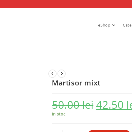
eShop
Cate
Martisor mixt
50.00
lei
42.50
l
Prețul
inițial
a
fost:
În stoc
50.00 lei.