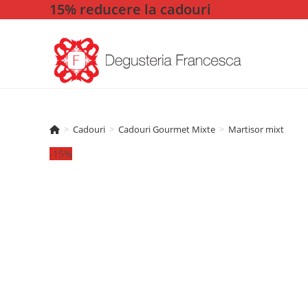
15% reducere la cadouri
Skip
to
content
>
Cadouri
>
Cadouri Gourmet Mixte
>
Martisor mixt
-15%