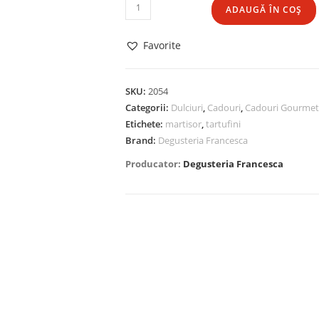
Cantitate
ADAUGĂ ÎN COȘ
Martisor
mixt
Favorite
SKU:
2054
Categorii:
Dulciuri
,
Cadouri
,
Cadouri Gourmet
Etichete:
martisor
,
tartufini
Brand:
Degusteria Francesca
Producator:
Degusteria Francesca