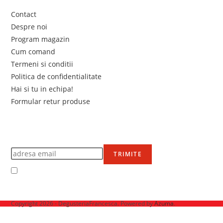
Contact
Despre noi
Program magazin
Cum comand
Termeni si conditii
Politica de confidentialitate
Hai si tu in echipa!
Formular retur produse
Newsletter
Află primul de promoțiile noastre
TRIMITE
Accept Termenii și condițiile
Ne mai găsești pe
Copyright 2026 - DegusteriaFrancesca. Powered by
Azuma
.