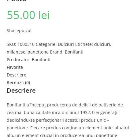
55.00
lei
Stoc epuizat
SKU:
1000310
Categorie:
Dulciuri
Etichete:
dulciuri
,
milanese
,
panettone
Brand:
Bonifanti
Producator:
Bonifanti
Favorite
Descriere
Recenzii (0)
Descriere
Bonifanti a început producerea de delicii de patiserie de
cea mai bună calitate încă din anul 1932, trei generaţii
dedicându-se perfecţionării acestui produs unic –
panettone. Fiecare produs conţine un element unic: aluatul
alb, un element crucial în producerea unui panettone