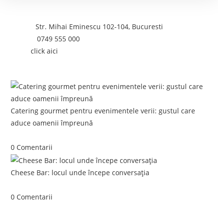
Contact
Adresa:
Str. Mihai Eminescu 102-104, Bucuresti
Telefon:
0749 555 000
Email:
click aici
Postari recente:
Catering gourmet pentru evenimentele verii: gustul care
aduce oamenii împreună
iunie 5, 2026
/
0 Comentarii
Cheese Bar: locul unde începe conversația
iunie 4, 2026
/
0 Comentarii
Link-uri utile