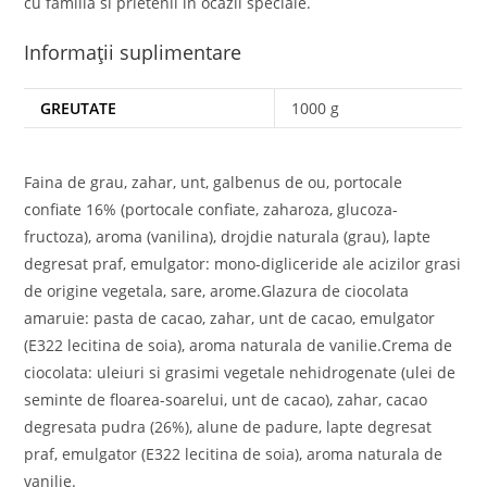
cu familia si prietenii in ocazii speciale.
Informații suplimentare
GREUTATE
1000 g
Faina de grau, zahar, unt, galbenus de ou, portocale
confiate 16% (portocale confiate, zaharoza, glucoza-
fructoza), aroma (vanilina), drojdie naturala (grau), lapte
degresat praf, emulgator: mono-digliceride ale acizilor grasi
de origine vegetala, sare, arome.Glazura de ciocolata
amaruie: pasta de cacao, zahar, unt de cacao, emulgator
(E322 lecitina de soia), aroma naturala de vanilie.Crema de
ciocolata: uleiuri si grasimi vegetale nehidrogenate (ulei de
seminte de floarea-soarelui, unt de cacao), zahar, cacao
degresata pudra (26%), alune de padure, lapte degresat
praf, emulgator (E322 lecitina de soia), aroma naturala de
vanilie.