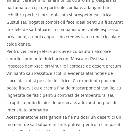
amarui, care se imbina armonios cu aroma proaspata si
parfumata a cojii de portocale confiate, adaugand un
echilibru perfect intre dulceata si prospetimea citrica.
Gustul sau bogat si complex il face ideal pentru a fi savurat
in zilele de sarbatoare, in compania unei cafele espresso
proaspete, a unui cappuccino cremos sau a unei ciocolate
calde dense.
Pentru cei care prefera asocierea cu bauturi alcoolice,
vinurile spumante dulci precum Moscato d’Asti sau
Prosecco demi-sec, ori vinurile licoroase de desert precum
Vin Santo sau Passito, ii scot in evidenta atat notele de
ciocolata, cat si pe cele de citrice. Ca experienta gourmet,
poate fi servit cu o crema fina de mascarpone si vanilie, cu
inghetata de fistic pentru contrast de temperatura, sau
stropit cu putin lichior de portocale, aducand un plus de
intensitate aromatica.
Acest panettone este gandit sa fie nu doar un desert, ci un
moment de sarbatoare in sine, potrivit pentru a fi impartit