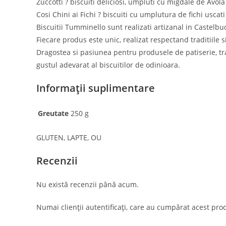
Zuccotti ? biscuiti deliciosi, umpluti cu migdale de Avola
Cosi Chini ai Fichi ? biscuiti cu umplutura de fichi uscat
Biscuitii Tumminello sunt realizati artizanal in Castelbu
Fiecare produs este unic, realizat respectand traditiile 
Dragostea si pasiunea pentru produsele de patiserie, tra
gustul adevarat al biscuitilor de odinioara.
Informații suplimentare
Greutate
Contact
250 g
Postar
Adresa:
GLUTEN, LAPTE, OU
Str. Mihai Eminescu 102-104,
Bucuresti
Recenzii
Telefon:
0749 555 000
Nu există recenzii până acum.
Opens
Email:
in
Numai clienții autentificați, care au cumpărat acest prod
Opens
click aici
your
in