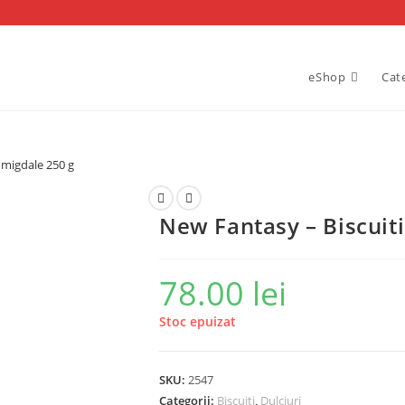
eShop
Cat
 migdale 250 g
New Fantasy – Biscuit
78.00
lei
Stoc epuizat
SKU:
2547
Categorii:
Biscuiti
,
Dulciuri