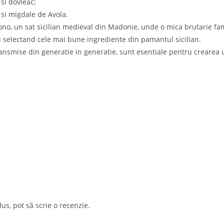
 si dovleac;
i si migdale de Avola.
ono, un sat sicilian medieval din Madonie, unde o mica brutarie fami
si selectand cele mai bune ingrediente din pamantul sicilian.
nsmise din generatie in generatie, sunt esentiale pentru crearea uno
i Recente:
Link-Uri Utile
Opens
Contact
in
Opens
Despre noi
a
in
Opens
Program magazin
Catering gourmet pentru
new
a
in
Opens
evenimentele verii: gustul
Cum comand
tab
new
a
care aduce oamenii
in
Opens
Termeni si conditii
tab
împreună
new
a
in
Ope
Politica de confidentialitate
us, pot să scrie o recenzie.
tab
IUNIE 5, 2026
/
0 COMENTARII
new
a
in
Opens
Hai si tu in echipa!