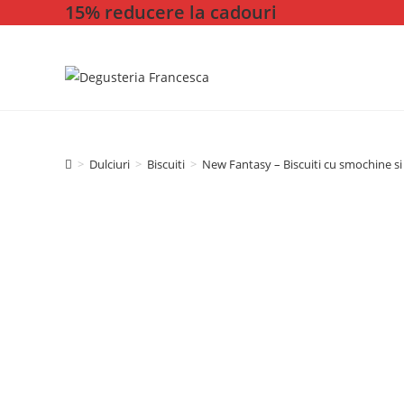
15% reducere la cadouri
Skip
to
content
>
Dulciuri
>
Biscuiti
>
New Fantasy – Biscuiti cu smochine si