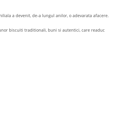
liala a devenit, de-a lungul anilor, o adevarata afacere.
r biscuiti traditionali, buni si autentici, care readuc
Newsletter
Află primul de promoțiile noastre
TRIMITE
Accept Termenii și condițiile
Ne Mai Găsești Pe
ns