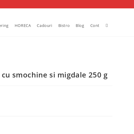
Toggle
ering
HORECA
Cadouri
Bistro
Blog
Cont
website
search
i cu smochine si migdale 250 g