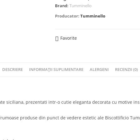
Brand:
Tumminello
Producator:
Tumminello
Favorite
DESCRIERE
INFORMAȚII SUPLIMENTARE
ALERGENI
RECENZII (0)
te siciliana, prezentati intr-o cutie eleganta decorata cu motive insp
frumoase produse din punct de vedere estetic ale Biscottificio Tummi