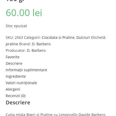
60.00
lei
Stoc epuizat
SKU:
2563
Categorii:
Ciocolata si Praline
,
Dulciuri
Etichetă:
praline
Brand:
D. Barbero
Producator:
D. Barbero
Favorite
Descriere
Informații suplimentare
Ingrediente
Valori nutriționale
Alergeni
Recenzii (0)
Descriere
Cutia mixta Boeri si Praline cu Limoncello Davide Barbero