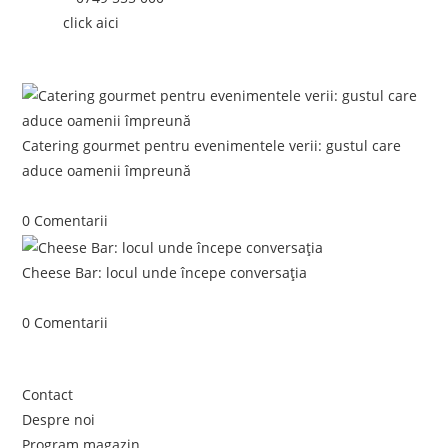
Email:
click aici
Postari recente:
Catering gourmet pentru evenimentele verii: gustul care
aduce oamenii împreună
iunie 5, 2026
/
0 Comentarii
Cheese Bar: locul unde începe conversația
iunie 4, 2026
/
0 Comentarii
Link-uri utile
Contact
Despre noi
Program magazin