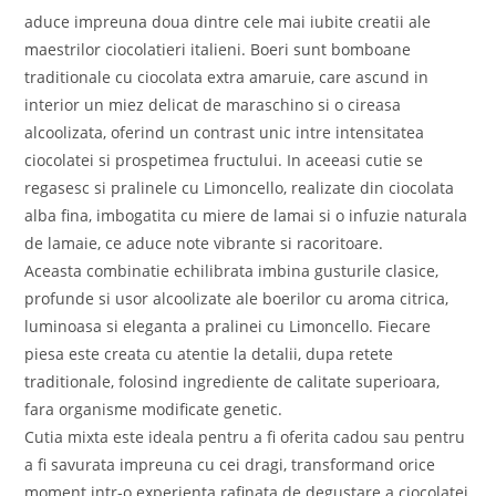
aduce impreuna doua dintre cele mai iubite creatii ale
maestrilor ciocolatieri italieni. Boeri sunt bomboane
traditionale cu ciocolata extra amaruie, care ascund in
interior un miez delicat de maraschino si o cireasa
alcoolizata, oferind un contrast unic intre intensitatea
ciocolatei si prospetimea fructului. In aceeasi cutie se
regasesc si pralinele cu Limoncello, realizate din ciocolata
alba fina, imbogatita cu miere de lamai si o infuzie naturala
de lamaie, ce aduce note vibrante si racoritoare.
Aceasta combinatie echilibrata imbina gusturile clasice,
profunde si usor alcoolizate ale boerilor cu aroma citrica,
luminoasa si eleganta a pralinei cu Limoncello. Fiecare
piesa este creata cu atentie la detalii, dupa retete
traditionale, folosind ingrediente de calitate superioara,
fara organisme modificate genetic.
Cutia mixta este ideala pentru a fi oferita cadou sau pentru
a fi savurata impreuna cu cei dragi, transformand orice
moment intr-o experienta rafinata de degustare a ciocolatei