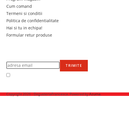
Cum comand
Termeni si conditii
Politica de confidentialitate
Hai si tu in echipa!
Formular retur produse
Newsletter
Află primul de promoțiile noastre
TRIMITE
Accept Termenii și condițiile
Ne mai găsești pe
Copyright 2026 - DegusteriaFrancesca. Powered by
Azuma
.