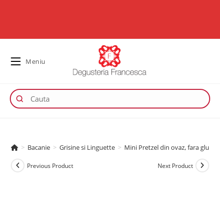
Meniu
>
Bacanie
>
Grisine si Linguette
>
Mini Pretzel din ovaz, fara glut
Previous Product
Next Product