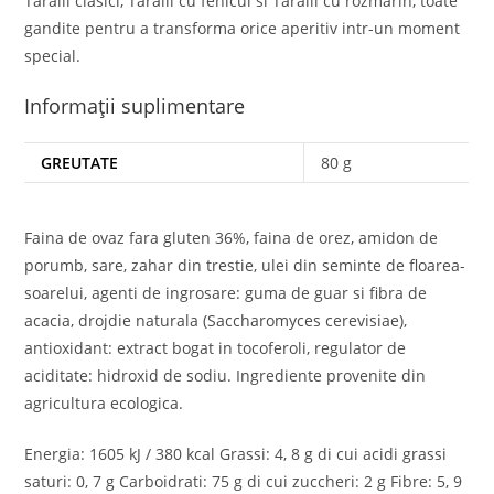
Taralli clasici, Taralli cu fenicul si Taralli cu rozmarin, toate
gandite pentru a transforma orice aperitiv intr-un moment
special.
Informații suplimentare
GREUTATE
80 g
Faina de ovaz fara gluten 36%, faina de orez, amidon de
porumb, sare, zahar din trestie, ulei din seminte de floarea-
soarelui, agenti de ingrosare: guma de guar si fibra de
acacia, drojdie naturala (Saccharomyces cerevisiae),
antioxidant: extract bogat in tocoferoli, regulator de
aciditate: hidroxid de sodiu. Ingrediente provenite din
agricultura ecologica.
Energia: 1605 kJ / 380 kcal Grassi: 4, 8 g di cui acidi grassi
saturi: 0, 7 g Carboidrati: 75 g di cui zuccheri: 2 g Fibre: 5, 9