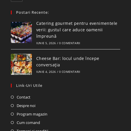
Postari Recente:
Catering gourmet pentru evenimentele
verii: gustul care aduce oamenii
împreună
IUNIE 5, 2026
/
0 COMENTARII
Cheese Bar: locul unde începe
conversația
IUNIE 4, 2026
/
0 COMENTARII
Link-Uri Utile
Contact
Despre noi
Program magazin
Cum comand
Termeni si conditii