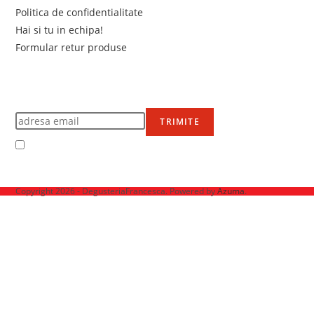
Politica de confidentialitate
Hai si tu in echipa!
Formular retur produse
Newsletter
Află primul de promoțiile noastre
TRIMITE
Accept Termenii și condițiile
Ne mai găsești pe
Copyright 2026 - DegusteriaFrancesca. Powered by
Azuma
.