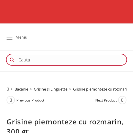
Meniu
>
Bacanie
>
Grisine si Linguette
>
Grisine piemonteze cu rozmarin, 3
Previous Product
Next Product
Grisine piemonteze cu rozmarin,
300 gr