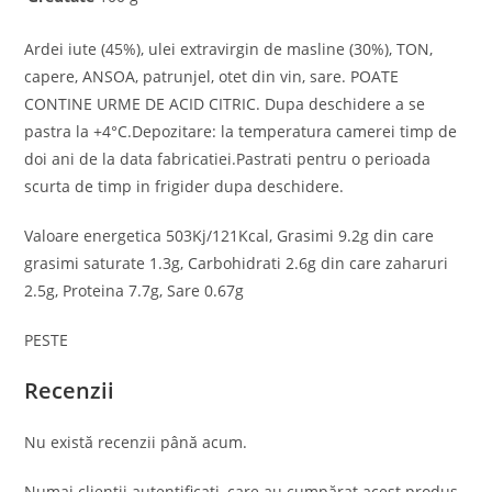
Ardei iute (45%), ulei extravirgin de masline (30%), TON,
capere, ANSOA, patrunjel, otet din vin, sare. POATE
CONTINE URME DE ACID CITRIC. Dupa deschidere a se
pastra la +4°C.Depozitare: la temperatura camerei timp de
doi ani de la data fabricatiei.Pastrati pentru o perioada
scurta de timp in frigider dupa deschidere.
Valoare energetica 503Kj/121Kcal, Grasimi 9.2g din care
grasimi saturate 1.3g, Carbohidrati 2.6g din care zaharuri
2.5g, Proteina 7.7g, Sare 0.67g
PESTE
Recenzii
Nu există recenzii până acum.
Numai clienții autentificați, care au cumpărat acest produs,