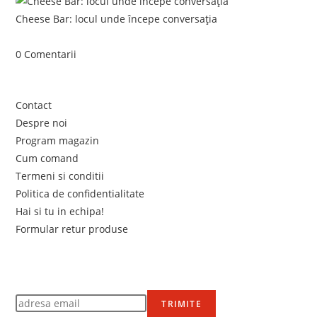
Cheese Bar: locul unde începe conversația
iunie 4, 2026
/
0 Comentarii
Link-uri utile
Contact
Despre noi
Program magazin
Cum comand
Termeni si conditii
Politica de confidentialitate
Hai si tu in echipa!
Formular retur produse
Newsletter
Află primul de promoțiile noastre
TRIMITE