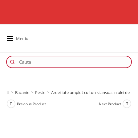
Meniu
>
Bacanie
>
Peste
>
Ardei iute umplut cu ton si ansoa, in ulei de mas
Previous Product
Next Product