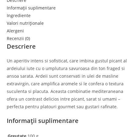
Descriere
Informații suplimentare
Ingrediente
Valori nutriționale
Alergeni
Recenzii (0)
Descriere
Un aperitiv intens si sofisticat, care imbina gustul picant al
ardeiului iute cu o umplutura savuroasa din ton fraged si
ansoa sarata. Ardeii sunt conservati in ulei de masline
extravirgin, care amplifica aromele si le confera o textura
suculenta si placuta. Aceasta combinatie mediteraneana
ofera un contrast delicios intre picant, sarat si umami –
perfecta pentru platouri gourmet sau gustari rafinate.
Informații suplimentare
Greutate
100 g