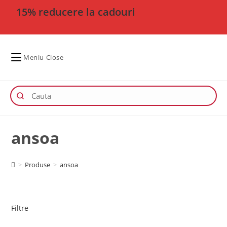
15% reducere la cadouri
Meniu
Close
ansoa
>
Produse
>
ansoa
Filtre