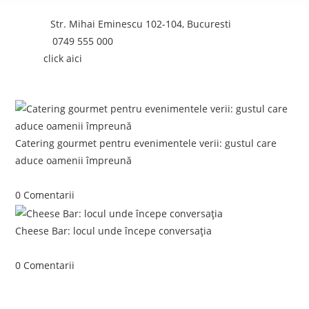
Adresa:
Str. Mihai Eminescu 102-104, Bucuresti
Telefon:
0749 555 000
Email:
click aici
Postari recente:
Catering gourmet pentru evenimentele verii: gustul care
aduce oamenii împreună
iunie 5, 2026
/
0 Comentarii
Cheese Bar: locul unde începe conversația
iunie 4, 2026
/
0 Comentarii
Link-uri utile