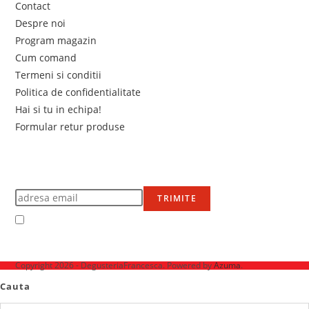
Contact
Despre noi
Program magazin
Cum comand
Termeni si conditii
Politica de confidentialitate
Hai si tu in echipa!
Formular retur produse
Newsletter
Află primul de promoțiile noastre
TRIMITE
Accept Termenii și condițiile
Ne mai găsești pe
Copyright 2026 - DegusteriaFrancesca. Powered by
Azuma
.
Cauta