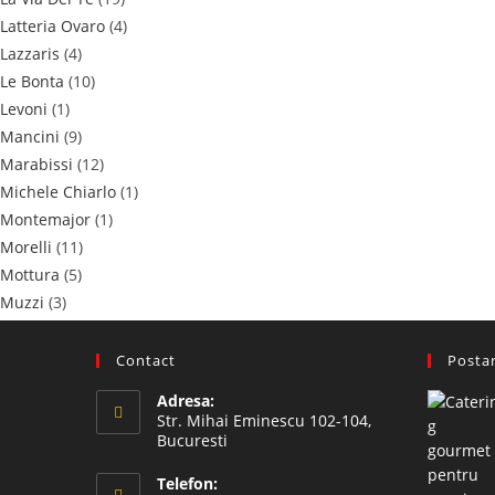
Latteria Ovaro
(4)
Lazzaris
(4)
Le Bonta
(10)
Levoni
(1)
Mancini
(9)
Marabissi
(12)
Michele Chiarlo
(1)
Montemajor
(1)
Morelli
(11)
Mottura
(5)
Muzzi
(3)
Nuova Boschi
(2)
Pezzetta
(45)
Contact
Postar
Poggio Dell'Aquila
(2)
Adresa:
PROBIOS
(1)
Str. Mihai Eminescu 102-104,
Prunotto
(11)
Bucuresti
Rocca delle Macie
(1)
Telefon: