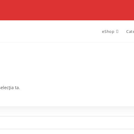
eShop
Cat
elecția ta.