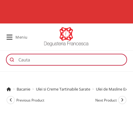
Meniu
>
Bacanie
>
Ulei si Creme Tartinabile Sarate
>
Ulei de Masline Extra
Previous Product
Next Product