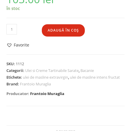
În stoc
ADAUGĂ ÎN COȘ
Favorite
SKU:
1112
Categorii:
Ulei si Creme Tartinabile Sarate
,
Bacanie
Etichete:
ulei de masline extravirgin
,
ulei de masline intens fructat
Brand:
Frantoio Muraglia
Producator:
Frantoio Muraglia