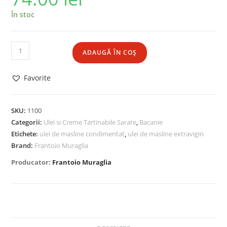
În stoc
ADAUGĂ ÎN COȘ
Favorite
SKU:
1100
Categorii:
Ulei si Creme Tartinabile Sarate
,
Bacanie
Etichete:
ulei de masline condimentat
,
ulei de masline extravigin
Brand:
Frantoio Muraglia
Producator:
Frantoio Muraglia