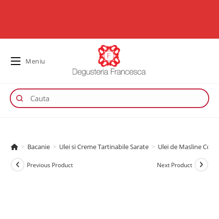
Meniu
>
Bacanie
>
Ulei si Creme Tartinabile Sarate
>
Ulei de Masline Cond
Previous Product
Next Product