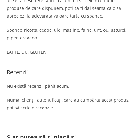
aceasta descriere faptul ca am folosit cele mai bune
produse de care dispunem, poti sa-ti dai seama ca o sa
apreciezi la adevarata valoare tarta cu spanac.
Spanac, ricotta, ceapa, ulei masline, faina, unt, ou, usturoi,
piper, oregano.
LAPTE, OU, GLUTEN
Recenzii
Nu există recenzii până acum.
Numai clienții autentificați, care au cumpărat acest produs,
pot să scrie o recenzie.
S-ar putea să-ți placă și…