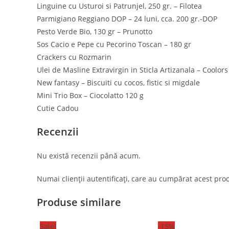
Linguine cu Usturoi si Patrunjel, 250 gr. – Filotea
Parmigiano Reggiano DOP – 24 luni, cca. 200 gr.-DOP
Pesto Verde Bio, 130 gr – Prunotto
Sos Cacio e Pepe cu Pecorino Toscan – 180 gr
Crackers cu Rozmarin
Ulei de Masline Extravirgin in Sticla Artizanala – Coolor
New fantasy – Biscuiti cu cocos, fistic si migdale
Mini Trio Box – Ciocolatto 120 g
Contact
Postar
Cutie Cadou
Adresa:
Str. Mihai Eminescu 102-104,
Recenzii
Bucuresti
Telefon:
Nu există recenzii până acum.
0749 555 000
Opens
Numai clienții autentificați, care au cumpărat acest prod
Email:
in
Opens
click aici
your
Produse similare
in
your
application
application
Sale!
-15%