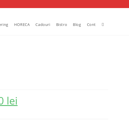
Toggle
ering
HORECA
Cadouri
Bistro
Blog
Cont
website
search
00
lei
Prețul
curent
este:
476.00 lei.