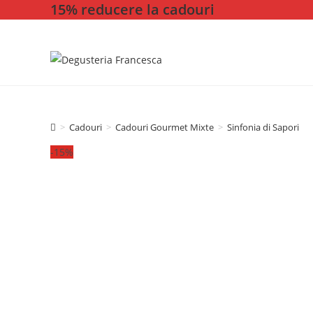
15% reducere la cadouri
Skip
to
content
>
Cadouri
>
Cadouri Gourmet Mixte
>
Sinfonia di Sapori
-15%