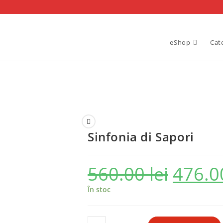
eShop
Cat
Sinfonia di Sapori
560.00
lei
476.
Prețul
inițial
a
fost:
În stoc
560.00 lei.
Cantitate