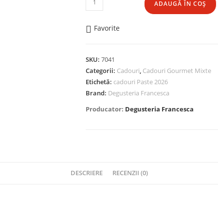
ADAUGĂ ÎN COȘ
Sinfonia
di
Favorite
Sapori
SKU:
7041
Categorii:
Cadouri
,
Cadouri Gourmet Mixte
Etichetă:
cadouri Paste 2026
Brand:
Degusteria Francesca
Producator:
Degusteria Francesca
DESCRIERE
RECENZII (0)