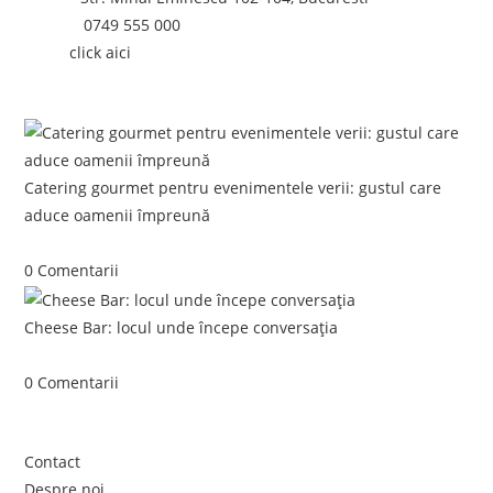
Telefon:
0749 555 000
Email:
click aici
Postari recente:
Catering gourmet pentru evenimentele verii: gustul care
aduce oamenii împreună
iunie 5, 2026
/
0 Comentarii
Cheese Bar: locul unde începe conversația
iunie 4, 2026
/
0 Comentarii
Link-uri utile
Contact
Despre noi