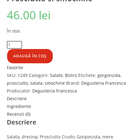
46.00
lei
În stoc
ADAUGĂ ÎN COȘ
Favorite
SKU:
1249
Categorii:
Salate
,
Bistro
Etichete:
gorgonzola
,
prosciutto
,
salata
,
smochine
Brand:
Degusteria Francesca
Producator:
Degusteria Francesca
Descriere
Ingrediente
Recenzii (0)
Descriere
Salata, dresing, Prosciutto Crudo, Gorgonzola, mere