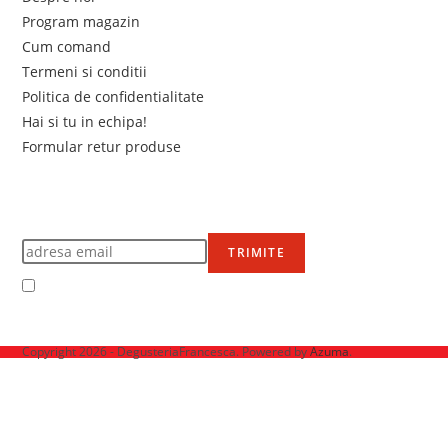
Program magazin
Cum comand
Termeni si conditii
Politica de confidentialitate
Hai si tu in echipa!
Formular retur produse
Newsletter
Află primul de promoțiile noastre
TRIMITE
Accept Termenii și condițiile
Ne mai găsești pe
Copyright 2026 - DegusteriaFrancesca. Powered by
Azuma
.