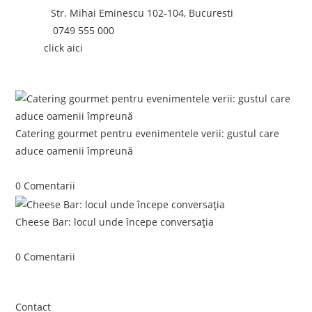
Adresa:
Str. Mihai Eminescu 102-104, Bucuresti
Telefon:
0749 555 000
Email:
click aici
Postari recente:
Catering gourmet pentru evenimentele verii: gustul care
aduce oamenii împreună
iunie 5, 2026
/
0 Comentarii
Cheese Bar: locul unde începe conversația
iunie 4, 2026
/
0 Comentarii
Link-uri utile
Contact