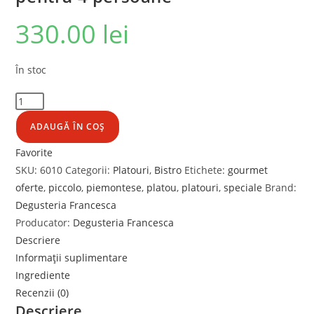
330.00
lei
În stoc
ADAUGĂ ÎN COȘ
Favorite
SKU:
6010
Categorii:
Platouri
,
Bistro
Etichete:
gourmet
oferte
,
piccolo
,
piemontese
,
platou
,
platouri
,
speciale
Brand:
Degusteria Francesca
Producator:
Degusteria Francesca
Descriere
Informații suplimentare
Ingrediente
Recenzii (0)
Descriere