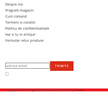
Despre noi
Program magazin
Cum comand
Termeni si conditii
Politica de confidentialitate
Hai si tu in echipa!
Formular retur produse
Newsletter
Află primul de promoțiile noastre
TRIMITE
Accept Termenii și condițiile
Ne mai găsești pe
Copyright 2026 - DegusteriaFrancesca. Powered by
Azuma
.