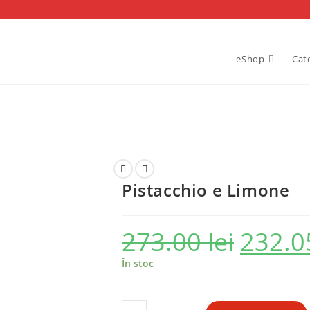
eShop
Cat
Pistacchio e Limone
273.00
lei
232.
Prețul
inițial
a
fost:
În stoc
273.00 lei.
Cantitate