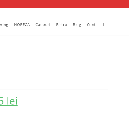
Toggle
ering
HORECA
Cadouri
Bistro
Blog
Cont
website
search
05
lei
Prețul
curent
este:
232.05 lei.