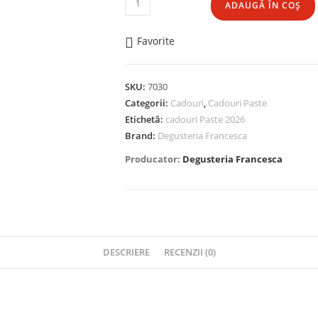
ADAUGĂ ÎN COȘ
Pistacchio
e
Favorite
Limone
SKU:
7030
Categorii:
Cadouri
,
Cadouri Paste
Etichetă:
cadouri Paste 2026
Brand:
Degusteria Francesca
Producator:
Degusteria Francesca
DESCRIERE
RECENZII (0)