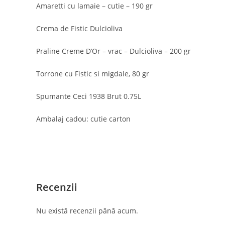
Amaretti cu lamaie – cutie – 190 gr
Crema de Fistic Dulcioliva
Praline Creme D’Or – vrac – Dulcioliva – 200 gr
Torrone cu Fistic si migdale, 80 gr
Spumante Ceci 1938 Brut 0.75L
Ambalaj cadou: cutie carton
Contact
Postar
Adresa:
Str. Mihai Eminescu 102-104,
Recenzii
Bucuresti
Telefon:
Nu există recenzii până acum.
0749 555 000