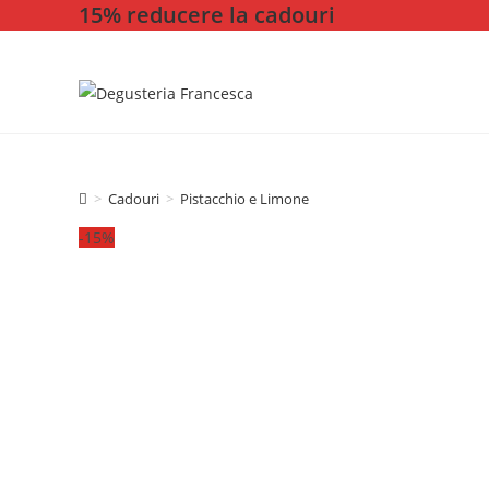
15% reducere la cadouri
Skip
to
content
>
Cadouri
>
Pistacchio e Limone
-15%