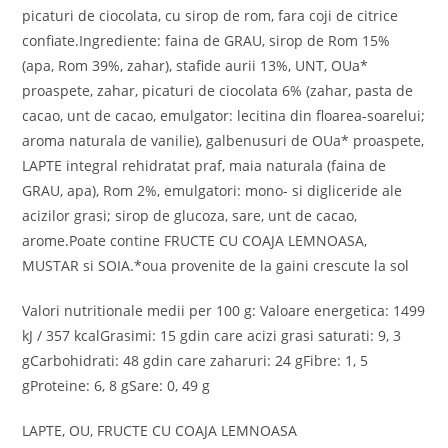
picaturi de ciocolata, cu sirop de rom, fara coji de citrice
confiate.Ingrediente: faina de GRAU, sirop de Rom 15%
(apa, Rom 39%, zahar), stafide aurii 13%, UNT, OUa*
proaspete, zahar, picaturi de ciocolata 6% (zahar, pasta de
cacao, unt de cacao, emulgator: lecitina din floarea-soarelui;
aroma naturala de vanilie), galbenusuri de OUa* proaspete,
LAPTE integral rehidratat praf, maia naturala (faina de
GRAU, apa), Rom 2%, emulgatori: mono- si digliceride ale
acizilor grasi; sirop de glucoza, sare, unt de cacao,
arome.Poate contine FRUCTE CU COAJA LEMNOASA,
MUSTAR si SOIA.*oua provenite de la gaini crescute la sol
Valori nutritionale medii per 100 g: Valoare energetica: 1499
kJ / 357 kcalGrasimi: 15 gdin care acizi grasi saturati: 9, 3
gCarbohidrati: 48 gdin care zaharuri: 24 gFibre: 1, 5
gProteine: 6, 8 gSare: 0, 49 g
LAPTE, OU, FRUCTE CU COAJA LEMNOASA