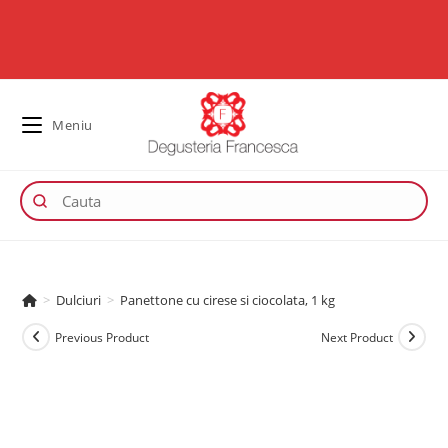
Meniu
>
Dulciuri
>
Panettone cu cirese si ciocolata, 1 kg
Previous Product
Next Product