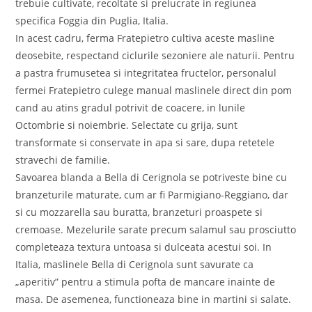
trebuie cultivate, recoltate si prelucrate in regiunea
specifica Foggia din Puglia, Italia.
In acest cadru, ferma Fratepietro cultiva aceste masline
deosebite, respectand ciclurile sezoniere ale naturii. Pentru
a pastra frumusetea si integritatea fructelor, personalul
fermei Fratepietro culege manual maslinele direct din pom
cand au atins gradul potrivit de coacere, in lunile
Octombrie si noiembrie. Selectate cu grija, sunt
transformate si conservate in apa si sare, dupa retetele
stravechi de familie.
Savoarea blanda a Bella di Cerignola se potriveste bine cu
branzeturile maturate, cum ar fi Parmigiano-Reggiano, dar
si cu mozzarella sau buratta, branzeturi proaspete si
cremoase. Mezelurile sarate precum salamul sau prosciutto
completeaza textura untoasa si dulceata acestui soi. In
Italia, maslinele Bella di Cerignola sunt savurate ca
„aperitiv” pentru a stimula pofta de mancare inainte de
masa. De asemenea, functioneaza bine in martini si salate.