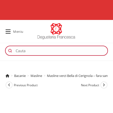
Meniu
>
Bacanie
>
Masline
>
Masline verzi Bella di Cerignola – fara sambur
Previous Product
Next Product