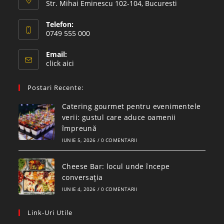
Str. Mihai Eminescu 102-104, Bucuresti
Telefon:
0749 555 000
Email:
click aici
Postari Recente:
Catering gourmet pentru evenimentele
verii: gustul care aduce oamenii
împreună
IUNIE 5, 2026
/
0 COMENTARII
Cheese Bar: locul unde începe
conversația
IUNIE 4, 2026
/
0 COMENTARII
Link-Uri Utile